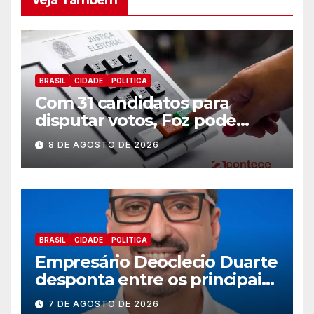
Veja Também
BRASIL
CIDADE
POLITICA
Com 31 candidatos para
disputar votos, Foz pode
perder representatividade
8 DE AGOSTO DE 2026
BRASIL
CIDADE
POLITICA
Empresário Deoclecio Duarte
desponta entre os principais
nomes do União Brasil para
7 DE AGOSTO DE 2026