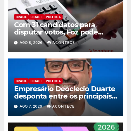
BRASIL
CIDADE
POLITICA
Com 31 candidatos para
disputar votos, Foz pode
perder representatividade
AGO 8, 2026
ACONTECE
BRASIL
CIDADE
POLITICA
Empresário Deoclecio Duarte
desponta entre os principais
nomes do União Brasil para
AGO 7, 2026
ACONTECE
deputado estadual