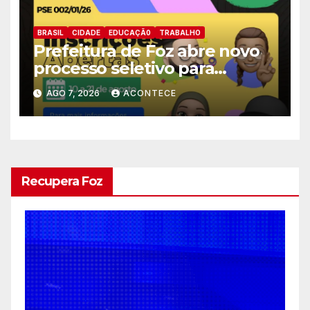
BRASIL
CIDADE
EDUCAÇÃ0
TRABALHO
Prefeitura de Foz abre novo
processo seletivo para
estagiários
AGO 7, 2026
ACONTECE
Recupera Foz