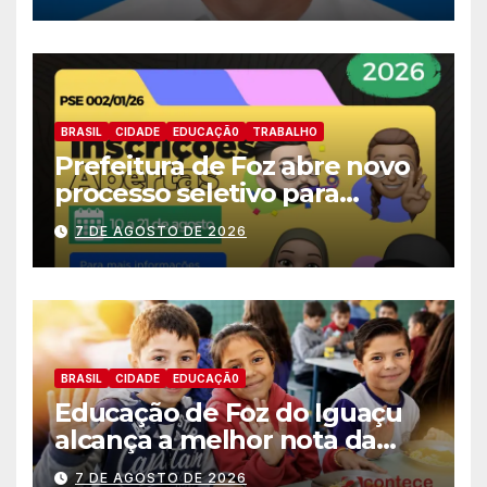
deputado estadual
BRASIL
CIDADE
EDUCAÇÃ0
TRABALHO
Prefeitura de Foz abre novo
processo seletivo para
estagiários
7 DE AGOSTO DE 2026
BRASIL
CIDADE
EDUCAÇÃ0
Educação de Foz do Iguaçu
alcança a melhor nota da
história no IDEB
7 DE AGOSTO DE 2026