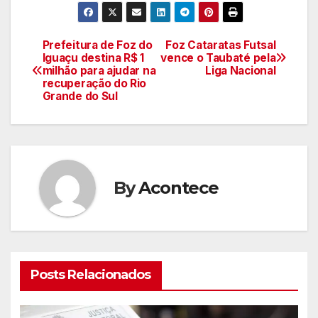
Prefeitura de Foz do
Foz Cataratas Futsal
Navegação
Iguaçu destina R$ 1
vence o Taubaté pela
milhão para ajudar na
Liga Nacional
de
recuperação do Rio
Grande do Sul
artigos
By
Acontece
Posts Relacionados