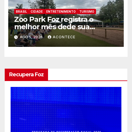
BRASIL
CIDADE
ENTRETENIMENTO
TURISMO
Zoo Park Foz registra o
melhor mês dede sua
inauguração
AGO 5, 2026
ACONTECE
Recupera Foz