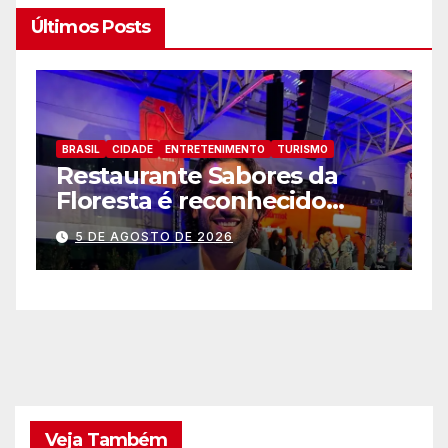
Últimos Posts
BRASIL
CIDADE
ENTRETENIMENTO
TURISMO
B
Zoo Park Foz registra o
P
melhor mês dede sua
p
inauguração
a
5 DE AGOSTO DE 2026
a
Veja Também