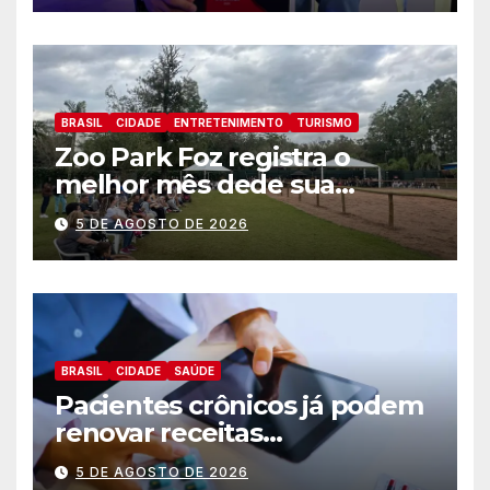
BRASIL
CIDADE
ENTRETENIMENTO
TURISMO
Zoo Park Foz registra o
melhor mês dede sua
inauguração
5 DE AGOSTO DE 2026
BRASIL
CIDADE
SAÚDE
Pacientes crônicos já podem
renovar receitas
automaticamente pelo
5 DE AGOSTO DE 2026
aplicativo da Prefeitura