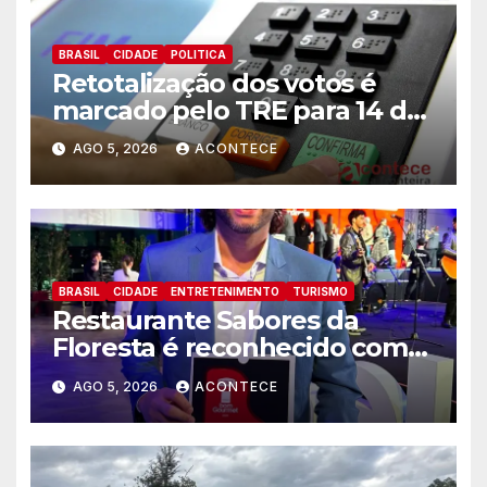
BRASIL
CIDADE
POLITICA
Retotalização dos votos é
marcado pelo TRE para 14 de
agosto
AGO 5, 2026
ACONTECE
BRASIL
CIDADE
ENTRETENIMENTO
TURISMO
Restaurante Sabores da
Floresta é reconhecido como
um dos Lugares Imperdíveis
AGO 5, 2026
ACONTECE
de Foz do Iguaçu