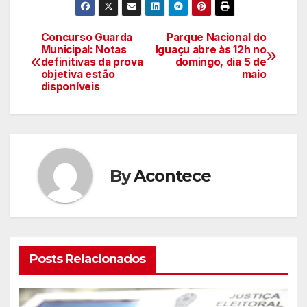
Concurso Guarda
Parque Nacional do
Navegação
Municipal: Notas
Iguaçu abre às 12h no
definitivas da prova
domingo, dia 5 de
de
objetiva estão
maio
disponíveis
artigos
By
Acontece
Posts Relacionados