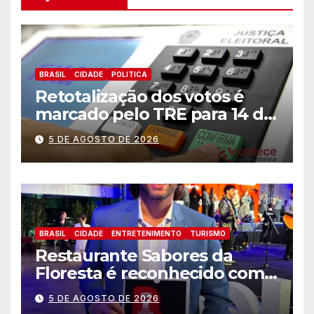
BRASIL
CIDADE
POLITICA
Retotalização dos votos é
marcado pelo TRE para 14 de
agosto
5 DE AGOSTO DE 2026
BRASIL
CIDADE
ENTRETENIMENTO
TURISMO
Restaurante Sabores da
Floresta é reconhecido como
um dos Lugares Imperdíveis
5 DE AGOSTO DE 2026
de Foz do Iguaçu