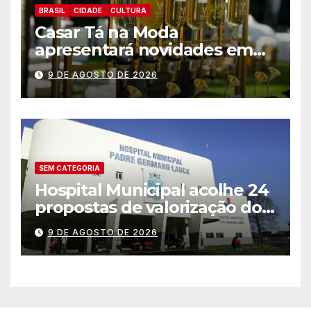
BRASIL
CIDADE
CULTURA
Casar Tá na Moda
apresentará novidades em
entretenimento para
9 DE AGOSTO DE 2026
casamentos e festas de
debutantes
SEM CATEGORIA
Hospital Municipal acolhe 24
propostas de valorização dos
trabalhadores e institui mesa
9 DE AGOSTO DE 2026
permanente de negociação