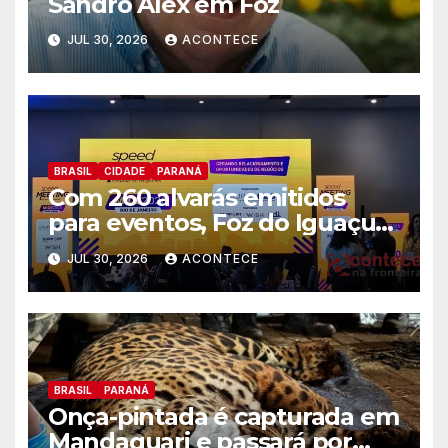
Sandro Alex em Foz
JUL 30, 2026
ACONTECE
BRASIL
CIDADE
PARANÁ
Com 260 alvarás emitidos
para eventos, Foz do Iguaçu
busca captar mais ações MICE
JUL 30, 2026
ACONTECE
no Rio de Janeiro
BRASIL
PARANÁ
Onça-pintada é capturada em
Mandaguari e passará por