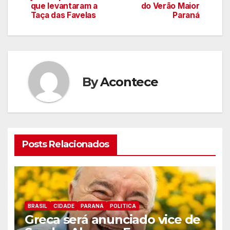
de
que levantaram a
do Verão Maior
Taça das Favelas
Paraná
artigos
By
Acontece
Posts Relacionados
BRASIL
CIDADE
PARANÁ
POLITICA
Greca será anunciado vice de