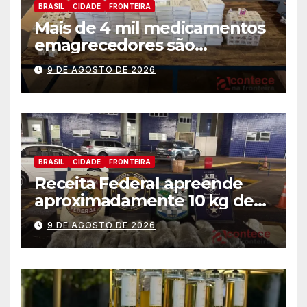
BRASIL
CIDADE
FRONTEIRA
Mais de 4 mil medicamentos
emagrecedores são
apreendidos pela Receita
9 DE AGOSTO DE 2026
Federal
BRASIL
CIDADE
FRONTEIRA
Receita Federal apreende
aproximadamente 10 kg de
substância análoga ao
9 DE AGOSTO DE 2026
capulho