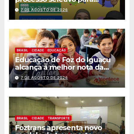
estagiários
7 DE AGOSTO DE 2026
BRASIL
CIDADE
EDUCAÇÃ0
Educação de Foz do Iguaçu
alcança a melhor nota da
história no IDEB
7 DE AGOSTO DE 2026
BRASIL
CIDADE
TRANSPORTE
Foztrans apresenta novo