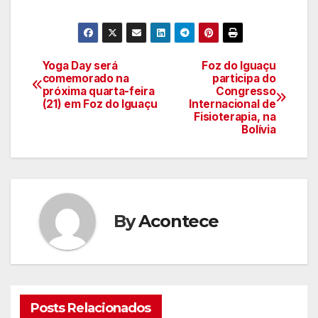
Yoga Day será
Foz do Iguaçu
Navegação
comemorado na
participa do
próxima quarta-feira
Congresso
de
(21) em Foz do Iguaçu
Internacional de
Fisioterapia, na
artigos
Bolívia
By
Acontece
Posts Relacionados