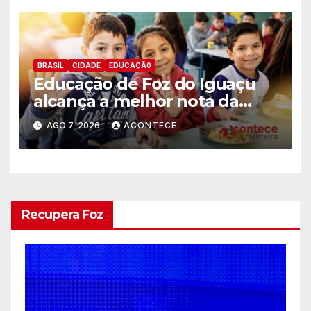
BRASIL
CIDADE
EDUCAÇÃ0
Educação de Foz do Iguaçu
alcança a melhor nota da
história no IDEB
AGO 7, 2026
ACONTECE
Recupera Foz