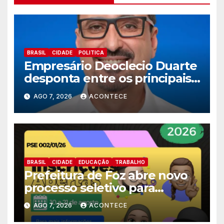
BRASIL
CIDADE
POLITICA
Empresário Deoclecio Duarte
desponta entre os principais
nomes do União Brasil para
AGO 7, 2026
ACONTECE
deputado estadual
BRASIL
CIDADE
EDUCAÇÃ0
TRABALHO
Prefeitura de Foz abre novo
processo seletivo para
estagiários
AGO 7, 2026
ACONTECE