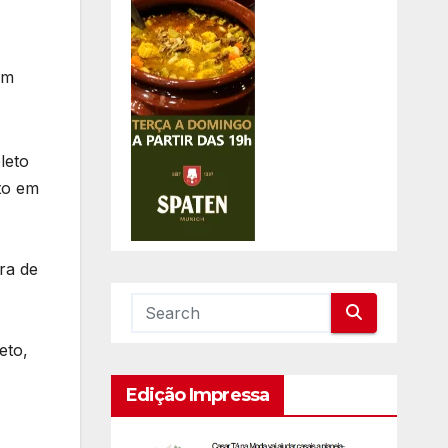
om
leto
to em
ra de
eto,
Edição Impressa