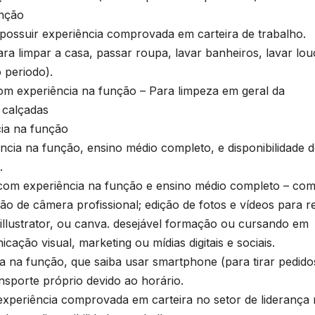
T
unção
D
possuir experiência comprovada em carteira de trabalho.
d
impar a casa, passar roupa, lavar banheiros, lavar lou
2
 periodo).
6
a
experiência na função – Para limpeza em geral da
r calçadas
o
a na função
ia na função, ensino médio completo, e disponibilidade d
.
m experiência na função e ensino médio completo – co
ão de câmera profissional; edição de fotos e vídeos para r
 illustrator, ou canva. desejável formação ou cursando em
ação visual, marketing ou mídias digitais e sociais.
r
 função, que saiba usar smartphone (para tirar pedidos
a
nsporte próprio devido ao horário.
v
riência comprovada em carteira no setor de liderança 