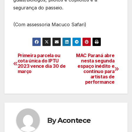
segurança do passeio.
(Com assessoria Macuco Safari)
Primeira parcela ou
MAC Paraná abre
Navegação
cota única do IPTU
nesta segunda
2023 vence dia 30 de
espaço inédito e
de
março
contínuo para
artistas de
artigos
performance
By
Acontece