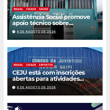
BRASIL
CIDADE
SAÚDE
Assistência Social promove
apoio técnico sobre
preparação e resposta a
6 DE AGOSTO DE 2026
situações de emergência e
calamidade pública
BRASIL
CIDADE
ESPORTES
CEJU está com inscrições
abertas para atividades
gratuitas
6 DE AGOSTO DE 2026