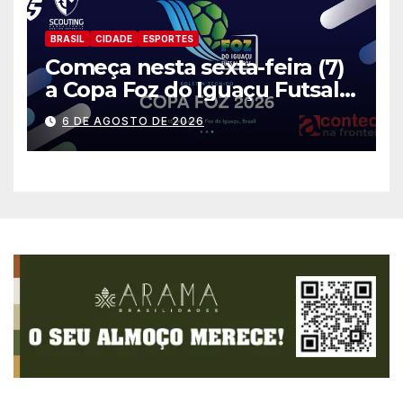
BRASIL
CIDADE
ESPORTES
Começa nesta sexta-feira (7)
a Copa Foz do Iguaçu Futsal
2026 com equipes de quatro
6 DE AGOSTO DE 2026
países