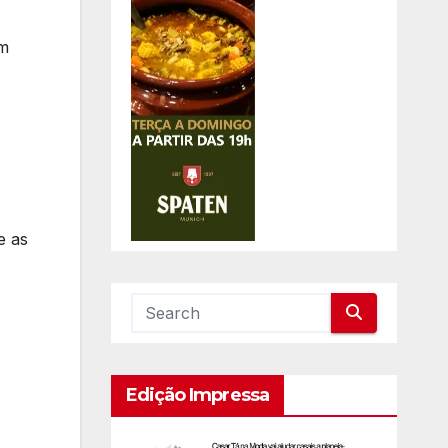
om
e as
Edição Impressa