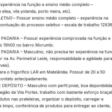
periência na função e ensino médio completo –
 elisa, vila yolanda, porto meira, etc).
ETIVO
– Possuir ensino médio completo – experiência na
 pontuação do processo seletivo – escala de trabalho 12X36
DARIA – Possuir experiência comprovada na função e
 às 19h00 no bairro Morumbi.
ARIA – Masculino, não precisa ter experiência na fun
r na Av. Perimetral Leste, responsabilidade e agilidade par
veis).
o frigorífico LAR em Matelândia. Possuir de 20 a 50
contato antecipadamente.
PÓSITO – Masculino com perfil jovial, boa disponibilid
 região da Vila Portes. trabalho com bastante esforço braçal
tos nas prateleiras, organizar o depósito, carregar e
limpo, conferência de produtos para entregar ao cliente,