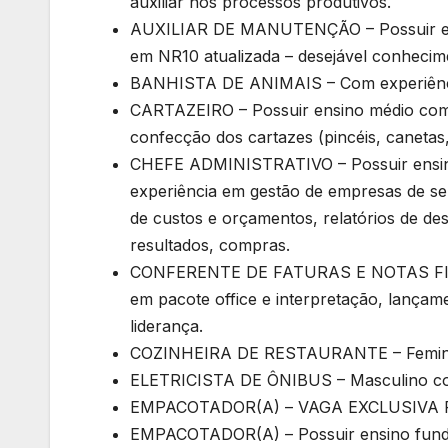
auxiliar nos processos produtivos.
AUXILIAR DE MANUTENÇÃO – Possuir ens
em NR10 atualizada – desejável conhecime
BANHISTA DE ANIMAIS – Com experiênci
CARTAZEIRO – Possuir ensino médio compl
confecção dos cartazes (pincéis, canetas,
CHEFE ADMINISTRATIVO – Possuir ensino
experiência em gestão de empresas de ser
de custos e orçamentos, relatórios de de
resultados, compras.
CONFERENTE DE FATURAS E NOTAS FISCA
em pacote office e interpretação, lançame
liderança.
COZINHEIRA DE RESTAURANTE – Feminino 
ELETRICISTA DE ÔNIBUS – Masculino com 
EMPACOTADOR(A) – VAGA EXCLUSIVA PCD 
EMPACOTADOR(A) – Possuir ensino fund