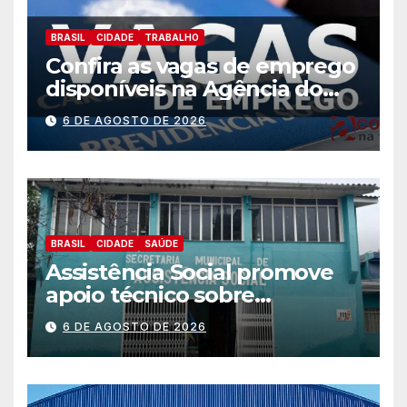
BRASIL
CIDADE
TRABALHO
Confira as vagas de emprego
disponíveis na Agência do
Trabalhador
6 DE AGOSTO DE 2026
BRASIL
CIDADE
SAÚDE
Assistência Social promove
apoio técnico sobre
preparação e resposta a
6 DE AGOSTO DE 2026
situações de emergência e
calamidade pública