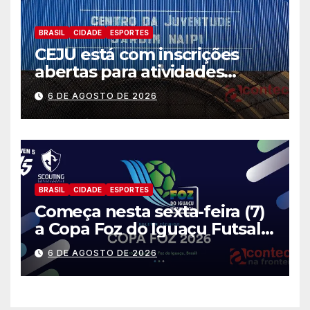
BRASIL
CIDADE
ESPORTES
CEJU está com inscrições
abertas para atividades
gratuitas
6 DE AGOSTO DE 2026
BRASIL
CIDADE
ESPORTES
Começa nesta sexta-feira (7)
a Copa Foz do Iguaçu Futsal
2026 com equipes de quatro
6 DE AGOSTO DE 2026
países