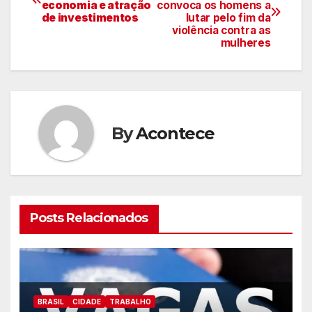
economia e atração
convoca os homens a
de
de investimentos
lutar pelo fim da
violência contra as
artigos
mulheres
By
Acontece
Posts Relacionados
BRASIL
CIDADE
TRABALHO