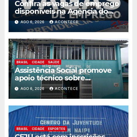
Confira as vagas de emprego
disponíveis na Agência do
Trabalhador
AGO 6, 2026
ACONTECE
BRASIL
CIDADE
SAÚDE
Assistência Social promove
apoio técnico sobre
preparação e resposta a
AGO 6, 2026
ACONTECE
situações de emergência e
calamidade pública
BRASIL
CIDADE
ESPORTES
CEJU está com inscrições