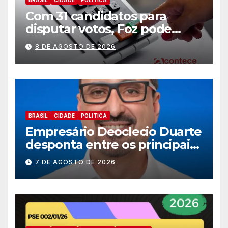
Com 31 candidatos para
disputar votos, Foz pode
perder representatividade
8 DE AGOSTO DE 2026
BRASIL
CIDADE
POLITICA
Empresário Deoclecio Duarte
desponta entre os principais
nomes do União Brasil para
7 DE AGOSTO DE 2026
deputado estadual