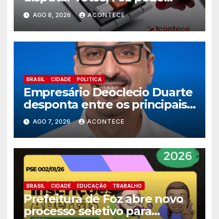
perder representatividade
AGO 8, 2026
ACONTECE
BRASIL
CIDADE
POLITICA
Empresário Deoclecio Duarte
desponta entre os principais
nomes do União Brasil para
AGO 7, 2026
ACONTECE
deputado estadual
BRASIL
CIDADE
EDUCAÇÃ0
TRABALHO
Prefeitura de Foz abre novo
processo seletivo para