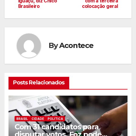
de
Iguaçu, diz Chico
com a terceira
Brasileiro
colocação geral
artigos
By
Acontece
Posts Relacionados
BRASIL
CIDADE
POLITICA
Com 31 candidatos para
disputar votos, Foz pode