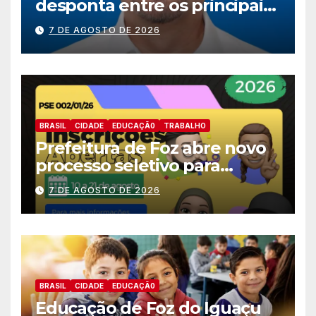
desponta entre os principais
nomes do União Brasil para
7 DE AGOSTO DE 2026
deputado estadual
BRASIL
CIDADE
EDUCAÇÃ0
TRABALHO
Prefeitura de Foz abre novo
processo seletivo para
estagiários
7 DE AGOSTO DE 2026
BRASIL
CIDADE
EDUCAÇÃ0
Educação de Foz do Iguaçu