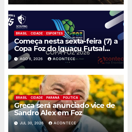
BRASIL
CIDADE
ESPORTES
Começa nesta sexta-feira (7) a
Copa Foz do Iguaçu Futsal
2026 com equipes de quatro
AGO 6, 2026
ACONTECE
países
BRASIL
CIDADE
PARANÁ
POLITICA
Greca será anunciado vice de
Sandro Alex em Foz
JUL 30, 2026
ACONTECE