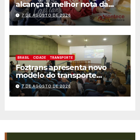
alcança a melhor nota da
história no IDEB
7 DE AGOSTO DE 2026
BRASIL
CIDADE
TRANSPORTE
Foztrans apresenta novo
modelo do transporte
coletivo em audiência
7 DE AGOSTO DE 2026
pública e avança para um
sistema mais moderno e
eficiente