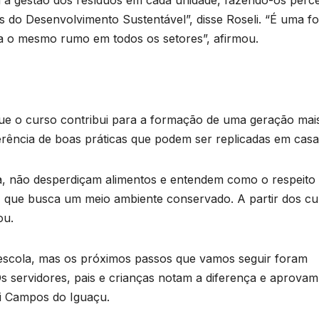
s do Desenvolvimento Sustentável”, disse Roseli. “É uma f
a o mesmo rumo em todos os setores”, afirmou.
 que o curso contribui para a formação de uma geração mai
rência de boas práticas que podem ser replicadas em casa
B
ua, não desperdiçam alimentos e entendem como o respeito 
C
P
 que busca um meio ambiente conservado. A partir dos cu
ou.
o
l
a escola, mas os próximos passos que vamos seguir foram
s servidores, pais e crianças notam a diferença e aprovam
D
mei Campos do Iguaçu.
s
A