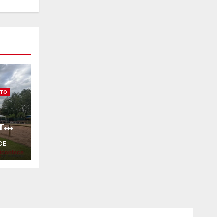
NTO
r
CE