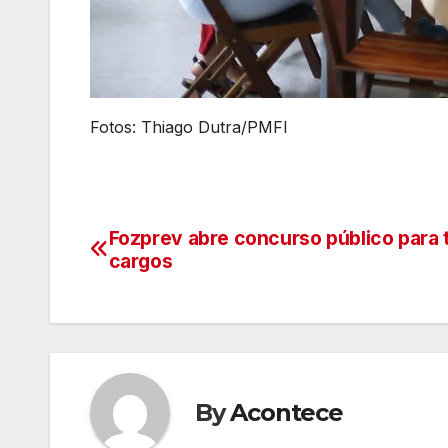
Fotos: Thiago Dutra/PMFI
Fozprev abre concurso público para 
Navegação
cargos
de
artigos
By
Acontece