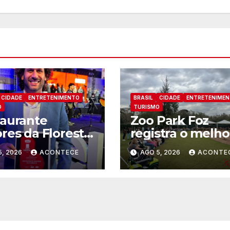
CIDADE
ENTRETENIMENTO
BRASIL
CIDADE
ENTRETENIME
O
TURISMO
aurante
Zoo Park Foz
res da Floresta
registra o melho
conhecido
mês dede sua
5, 2026
ACONTECE
AGO 5, 2026
ACONTE
o um dos
inauguração
ares
rdíveis de Foz
guaçu