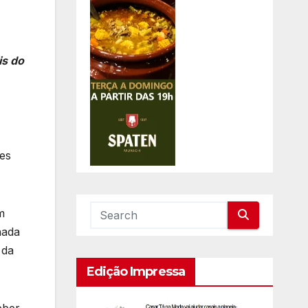
is do
ões
m
nada
 da
Edição Impressa
eber