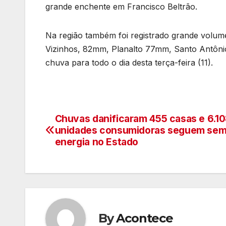
grande enchente em Francisco Beltrão.
Na região também foi registrado grande volu
Vizinhos, 82mm, Planalto 77mm, Santo Antôni
chuva para todo o dia desta terça-feira (11).
Chuvas danificaram 455 casas e 6.1
Navegação
unidades consumidoras seguem se
de
energia no Estado
artigos
By
Acontece