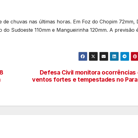
T
D
me de chuvas nas últimas horas. Em Foz do Chopim 72mm, 
p
2
c
o do Sudoeste 110mm e Mangueirinha 120mm. A previsão 
6
s
s
e
p
08
Defesa Civil monitora ocorrências
m
ventos fortes e tempestades no Par
e
a
á
o