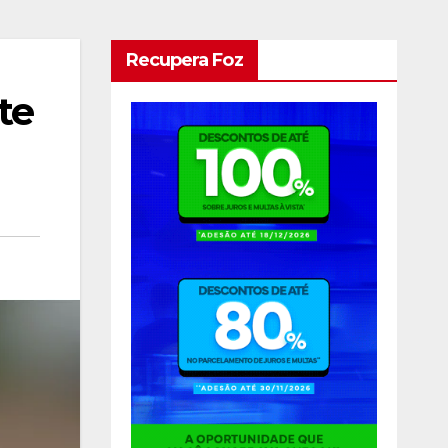
Recupera Foz
te