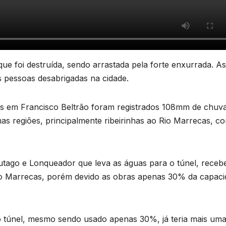
e foi destruída, sendo arrastada pela forte enxurrada. As
s pessoas desabrigadas na cidade.
 em Francisco Beltrão foram registrados 108mm de chuva
B
s regiões, principalmente ribeirinhas ao Rio Marrecas, c
C
T
f
rutago e Lonqueador que leva as águas para o túnel, receb
u
o Marrecas, porém devido as obras apenas 30% da capaci
F
D
a
A
o túnel, mesmo sendo usado apenas 30%, já teria mais um