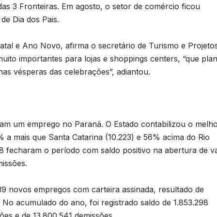
das 3 Fronteiras. Em agosto, o setor de comércio ficou
de Dia dos Pais.
tal e Ano Novo, afirma o secretário de Turismo e Projeto
muito importantes para lojas e shoppings centers, “que pla
nas vésperas das celebrações”, adiantou.
aram um emprego no Paraná. O Estado contabilizou o melh
8% a mais que Santa Catarina (10.223) e 56% acima do Rio
8 fecharam o período com saldo positivo na abertura de v
issões.
9 novos empregos com carteira assinada, resultado de
. No acumulado do ano, foi registrado saldo de 1.853.298
ões e de 13.800.541 demissões.