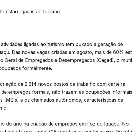
o estão ligadas ao turismo
 atividades ligadas ao turismo tem puxado a geração de
uaçu. Das novas vagas criadas em agosto, mais de 60% es
ro Geral de Empregados e Desempregados (Caged), o muni
 ocupados formalmente.
 criação de 2.214 novos postos de trabalho com carteira
 de empregos formais, não trazem as ocupações informais
is (MEIs) e os chamados autônomos, características da
ismo.
ho do ano na criação de empregos em Foz do Iguaçu. No
rabalho formal, ante 706 registrados em fevereiro. Do tota