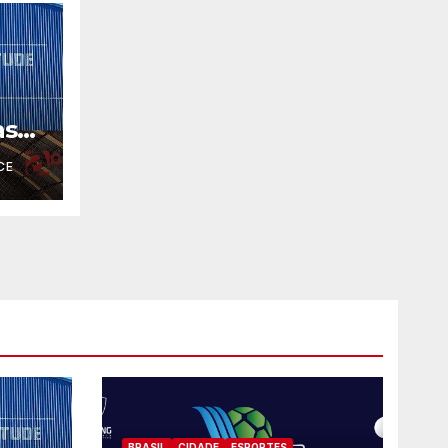
as
CE
BRASIL
CIDADE
ESPORTES