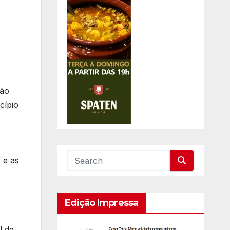
tão
cípio
 e as
Edição Impressa
l de