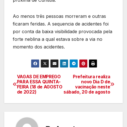
próxima de Curitiba.
Ao menos três pessoas morreram e outras
ficaram feridas. A sequencia de acidentes foi
por conta da baixa visibilidade provocada pela
forte neblina a qual estava sobre a via no
momento dos acidentes.
VAGAS DE EMPREGO
Prefeitura realiza
Navegação
PARA ESSA QUINTA-
novo Dia D de
FEIRA (18 de AGOSTO
vacinação neste
de
de 2022)
sábado, 20 de agosto
artigos