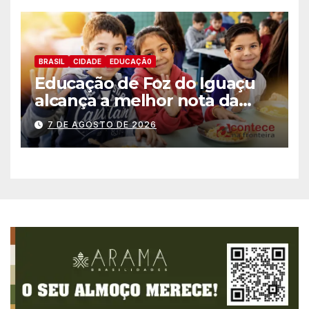
BRASIL
CIDADE
EDUCAÇÃ0
Educação de Foz do Iguaçu
alcança a melhor nota da
história no IDEB
7 DE AGOSTO DE 2026