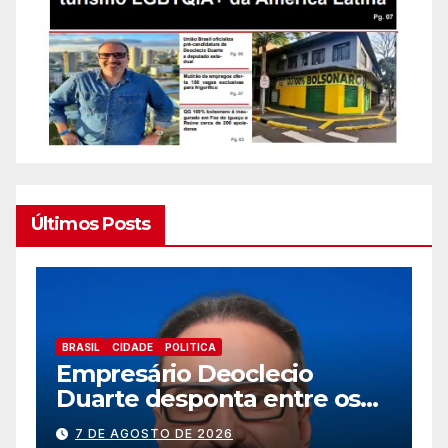
Últimos Posts
BRASIL
CIDADE
EDUCAÇÃ0
TRABALHO
Prefeitura de Foz abre novo
processo seletivo para
estagiários
7 DE AGOSTO DE 2026