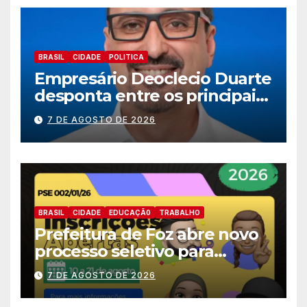
BRASIL
CIDADE
POLITICA
Empresário Deoclecio Duarte
desponta entre os principais
nomes do União Brasil para
7 DE AGOSTO DE 2026
deputado estadual
BRASIL
CIDADE
EDUCAÇÃ0
TRABALHO
Prefeitura de Foz abre novo
processo seletivo para
estagiários
7 DE AGOSTO DE 2026