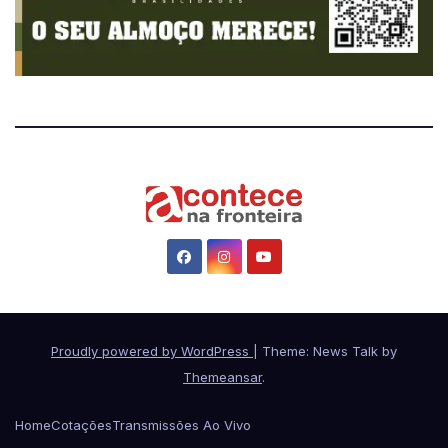
Proudly powered by WordPress
|
Theme: News Talk by
Themeansar
.
Home
Cotações
Transmissões Ao Vivo