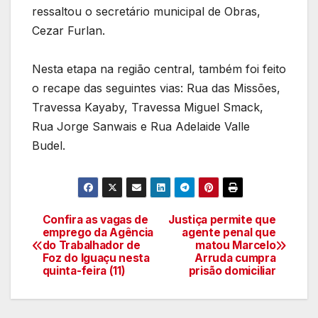
ressaltou o secretário municipal de Obras,
Cezar Furlan.
Nesta etapa na região central, também foi feito
o recape das seguintes vias: Rua das Missões,
Travessa Kayaby, Travessa Miguel Smack,
Rua Jorge Sanwais e Rua Adelaide Valle
Budel.
Confira as vagas de
Justiça permite que
Navegação
emprego da Agência
agente penal que
do Trabalhador de
matou Marcelo
de
Foz do Iguaçu nesta
Arruda cumpra
quinta-feira (11)
prisão domiciliar
artigos