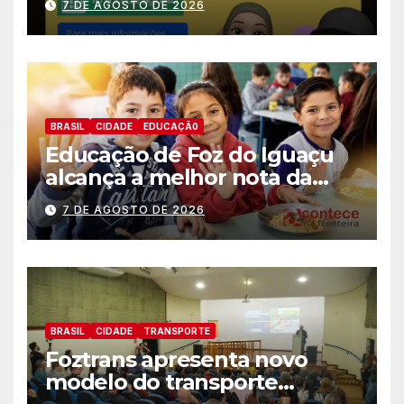
7 DE AGOSTO DE 2026
BRASIL
CIDADE
EDUCAÇÃ0
Educação de Foz do Iguaçu
alcança a melhor nota da
história no IDEB
7 DE AGOSTO DE 2026
BRASIL
CIDADE
TRANSPORTE
Foztrans apresenta novo
modelo do transporte