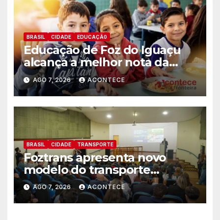
BRASIL
CIDADE
EDUCAÇÃ0
Educação de Foz do Iguaçu
alcança a melhor nota da
história no IDEB
AGO 7, 2026
ACONTECE
BRASIL
CIDADE
TRANSPORTE
Foztrans apresenta novo
modelo do transporte
coletivo em audiência pública
AGO 7, 2026
ACONTECE
e avança para um sistema
mais moderno e eficiente