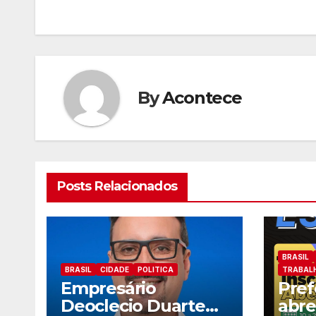
artigos
By
Acontece
Posts Relacionados
BRASIL
BRASIL
CIDADE
POLITICA
TRABAL
Empresário
Pref
Deoclecio Duarte
abre