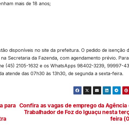
e
T
enham mais de 18 anos;
D
a
2
6
ão disponíveis no site da prefeitura. O pedido de isenção 
 ou na Secretaria da Fazenda, com agendamento prévio. Para
lefone (45) 2105-1632 e os WhatsApps 98402-3239, 99997-43
r
a atende das 07h30 às 13h30, de segunda a sexta-feira.
p
n
p
va para
Confira as vagas de emprego da Agência
s
Trabalhador de Foz do Iguaçu nesta ter
tra
feira (