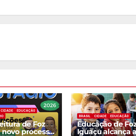
s
s
e
u
CIDADE
EDUCAÇÃ0
HO
BRASIL
CIDADE
EDUCAÇÃ0
eitura de Foz
Educação de Fo
 novo processo
Iguaçu alcança 