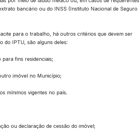
das por meio de laudo médico ou, em casos de requerente
extrato bancário ou do INSS (Instituto Nacional de Seguro
cite para o trabalho, há outros critérios que devem ser
o do IPTU, são alguns deles:
para fins residenciais;
B
outro imóvel no Município;
P
rios mínimos vigentes no país.
s
D
ação ou declaração de cessão do imóvel;
o
A