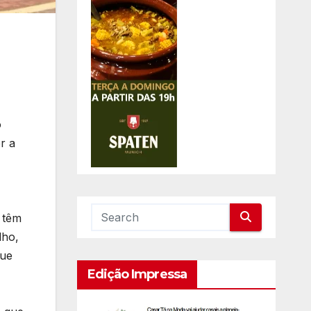
o
r a
 têm
lho,
que
Edição Impressa