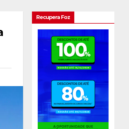
Recupera Foz
a