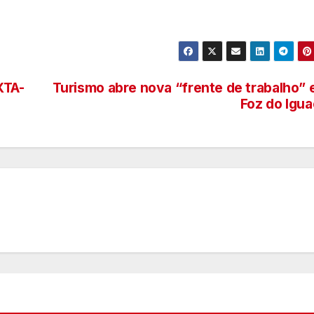
XTA-
Turismo abre nova “frente de trabalho”
Foz do Igu
n
D
A