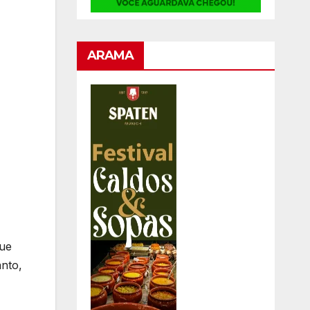
ARAMA
que
anto,