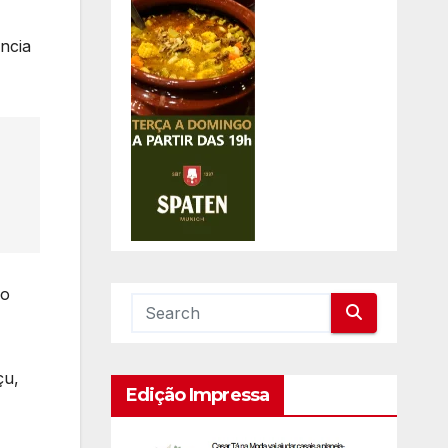
ncia
 o
çu,
Edição Impressa