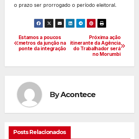
o prazo ser prorrogado o período eleitoral.
Estamos a poucos
Próxima ação
Navegação
metros da junção na
itinerante da Agência
ponte da integração
do Trabalhador será
de
no Morumbi
artigos
By
Acontece
Posts Relacionados