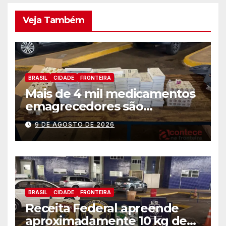
Veja Também
BRASIL
CIDADE
FRONTEIRA
Mais de 4 mil medicamentos
emagrecedores são
apreendidos pela Receita
9 DE AGOSTO DE 2026
Federal
BRASIL
CIDADE
FRONTEIRA
Receita Federal apreende
aproximadamente 10 kg de