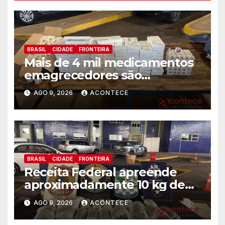
BRASIL
CIDADE
FRONTEIRA
Mais de 4 mil medicamentos
emagrecedores são
apreendidos pela Receita
AGO 9, 2026
ACONTECE
Federal
BRASIL
CIDADE
FRONTEIRA
Receita Federal apreende
aproximadamente 10 kg de
substância análoga ao
AGO 9, 2026
ACONTECE
capulho