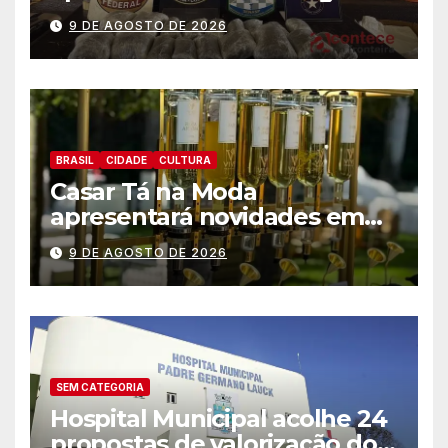
substância análoga ao
9 DE AGOSTO DE 2026
capulho
BRASIL
CIDADE
CULTURA
Casar Tá na Moda
apresentará novidades em
entretenimento para
9 DE AGOSTO DE 2026
casamentos e festas de
debutantes
SEM CATEGORIA
Hospital Municipal acolhe 24
propostas de valorização dos