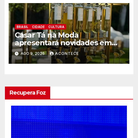
BRASIL
CIDADE
CULTURA
Casar Tá na Moda
apresentará novidades em
entretenimento para
AGO 9, 2026
ACONTECE
casamentos e festas de
debutantes
Recupera Foz