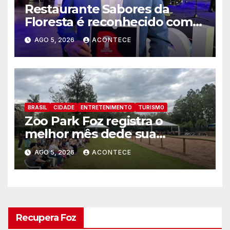
Restaurante Sabores da
Floresta é reconhecido como
um dos Lugares Imperdíveis
AGO 5, 2026
ACONTECE
de Foz do Iguaçu
BRASIL
CIDADE
ENTRETENIMENTO
TURISMO
Zoo Park Foz registra o
melhor mês dede sua
inauguração
AGO 5, 2026
ACONTECE
Recupera Foz