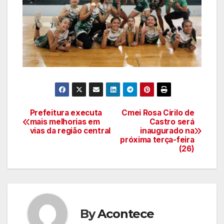
Prefeitura executa
Cmei Rosa Cirilo de
Navegação
mais melhorias em
Castro será
vias da região central
inaugurado na
de
próxima terça-feira
(26)
artigos
By
Acontece