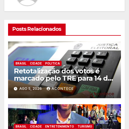
Posts Relacionados
BRASIL
CIDADE
POLITICA
Retotalização dos votos é
marcado pelo TRE para 14 de
agosto
AGO 5, 2026
ACONTECE
BRASIL
CIDADE
ENTRETENIMENTO
TURISMO