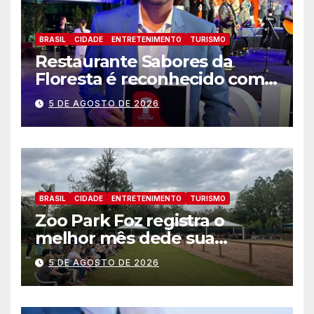
BRASIL
CIDADE
ENTRETENIMENTO
TURISMO
Restaurante Sabores da
Floresta é reconhecido como
um dos Lugares Imperdíveis
5 DE AGOSTO DE 2026
de Foz do Iguaçu
BRASIL
CIDADE
ENTRETENIMENTO
TURISMO
Zoo Park Foz registra o
melhor mês dede sua
inauguração
5 DE AGOSTO DE 2026