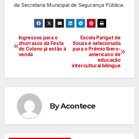
da Secretaria Municipal de Segurança Pública.
Ingressos para o
Escola Parigot de
Navegação
churrasco da Festa
Souza é selecionada
do Colono já estão à
para o Prêmio Ibero-
de
venda
americano de
educação
artigos
intercultural bilíngue
By
Acontece