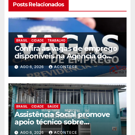
Posts Relacionados
BRASIL
CIDADE
TRABALHO
Confira as vagas de emprego
disponíveis na Agência do
Trabalhador
AGO 6, 2026
ACONTECE
BRASIL
CIDADE
SAÚDE
Assistência Social promove
apoio técnico sobre
preparação e resposta a
AGO 6, 2026
ACONTECE