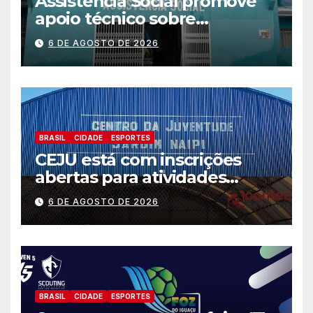
Assistência Social promove
apoio técnico sobre
preparação e resposta a
6 DE AGOSTO DE 2026
situações de emergência e
calamidade pública
BRASIL
CIDADE
ESPORTES
CEJU está com inscrições
abertas para atividades
gratuitas
6 DE AGOSTO DE 2026
BRASIL
CIDADE
ESPORTES