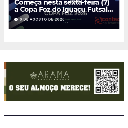
Começa nesta sexta-feira (7)
a Copa Foz do Iguaçu Futsal
2026 com equipes de quatro
6 DE AGOSTO DE 2026
países