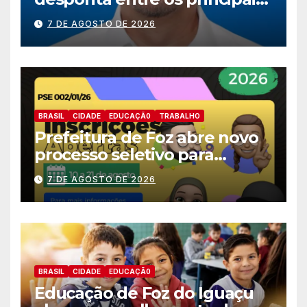
nomes do União Brasil para
7 DE AGOSTO DE 2026
deputado estadual
BRASIL
CIDADE
EDUCAÇÃ0
TRABALHO
Prefeitura de Foz abre novo
processo seletivo para
estagiários
7 DE AGOSTO DE 2026
BRASIL
CIDADE
EDUCAÇÃ0
Educação de Foz do Iguaçu