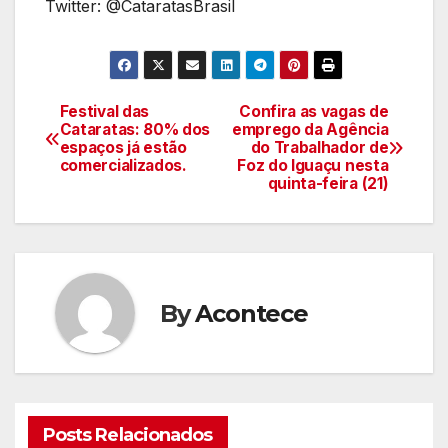
Twitter: @CataratasBrasil
Festival das
Confira as vagas de
Navegação
Cataratas: 80% dos
emprego da Agência
espaços já estão
do Trabalhador de
de
comercializados.
Foz do Iguaçu nesta
quinta-feira (21)
artigos
By
Acontece
Posts Relacionados