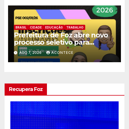
BRASIL
CIDADE
EDUCAÇÃ0
TRABALHO
Prefeitura de Foz abre novo
processo seletivo para
estagiários
AGO 7, 2026
ACONTECE
Recupera Foz