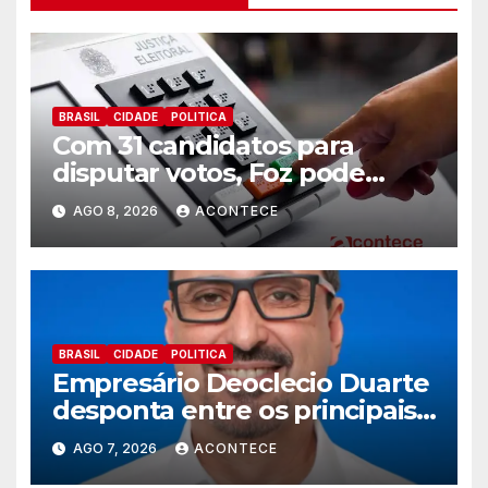
BRASIL
CIDADE
POLITICA
Com 31 candidatos para
disputar votos, Foz pode
perder representatividade
AGO 8, 2026
ACONTECE
BRASIL
CIDADE
POLITICA
Empresário Deoclecio Duarte
desponta entre os principais
nomes do União Brasil para
AGO 7, 2026
ACONTECE
deputado estadual