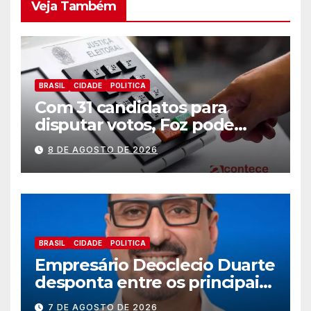
Veja Também
BRASIL
CIDADE
POLITICA
Com 31 candidatos para
disputar votos, Foz pode
perder representatividade
8 DE AGOSTO DE 2026
BRASIL
CIDADE
POLITICA
Empresário Deoclecio Duarte
desponta entre os principais
nomes do União Brasil para
7 DE AGOSTO DE 2026