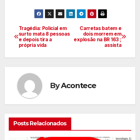
Tragédia: Policial em
Carretas batem e
Navegação
surto mata 8 pessoas
dois morrem em
e depois tira a
explosão na BR 163 ;
de
própria vida
assista
artigos
By
Acontece
Posts Relacionados