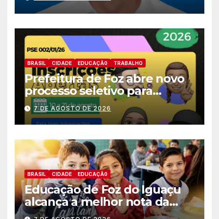
deputado estadual
BRASIL
CIDADE
EDUCAÇÃ0
TRABALHO
Prefeitura de Foz abre novo
processo seletivo para
estagiários
7 DE AGOSTO DE 2026
BRASIL
CIDADE
EDUCAÇÃ0
Educação de Foz do Iguaçu
alcança a melhor nota da
história no IDEB