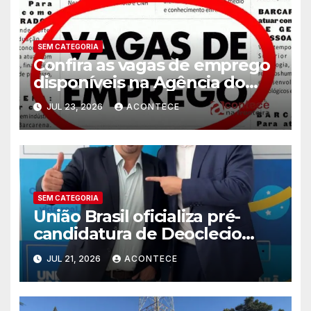
SEM CATEGORIA
Confira as vagas de emprego
disponíveis na Agência do
Trabalhador
JUL 23, 2026
ACONTECE
SEM CATEGORIA
União Brasil oficializa pré-
candidatura de Deoclecio
Duarte a deputado estadual
JUL 21, 2026
ACONTECE