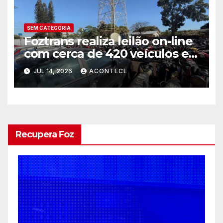
SEM CATEGORIA
Foztrans realiza leilão on-line
com cerca de 420 veículos e
sucatas
JUL 14, 2026
ACONTECE
Recupera Foz