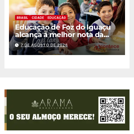
BRASIL
CIDADE
EDUCAÇÃ0
Educação de Foz do Iguaçu
alcança a melhor nota da
história no IDEB
7 DE AGOSTO DE 2026