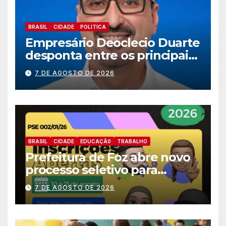
BRASIL
CIDADE
POLITICA
Empresário Deoclecio Duarte
desponta entre os principais
nomes do União Brasil para
7 DE AGOSTO DE 2026
deputado estadual
BRASIL
CIDADE
EDUCAÇÃ0
TRABALHO
Prefeitura de Foz abre novo
processo seletivo para
estagiários
7 DE AGOSTO DE 2026