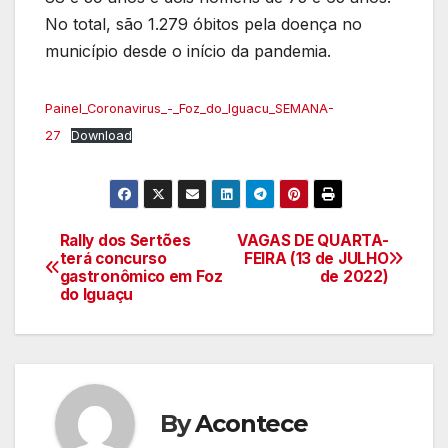
No total, são 1.279 óbitos pela doença no
município desde o início da pandemia.
Painel_Coronavirus_-_Foz_do_Iguacu_SEMANA-
27
Download
Rally dos Sertões
VAGAS DE QUARTA-
Navegação
terá concurso
FEIRA (13 de JULHO
gastronômico em Foz
de 2022)
de
do Iguaçu
artigos
By
Acontece