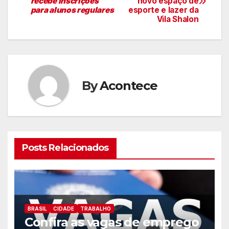
recebe inscrições
novo espaço de
de
para alunos regulares
esporte e lazer da
Vila Shalon
artigos
By
Acontece
Posts Relacionados
BRASIL
CIDADE
TRABALHO
Confira as vagas de emprego