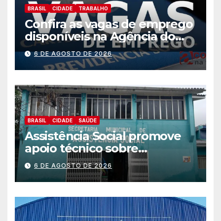
BRASIL
CIDADE
TRABALHO
Confira as vagas de emprego
disponíveis na Agência do
Trabalhador
6 DE AGOSTO DE 2026
BRASIL
CIDADE
SAÚDE
Assistência Social promove
apoio técnico sobre
preparação e resposta a
6 DE AGOSTO DE 2026
situações de emergência e
calamidade pública