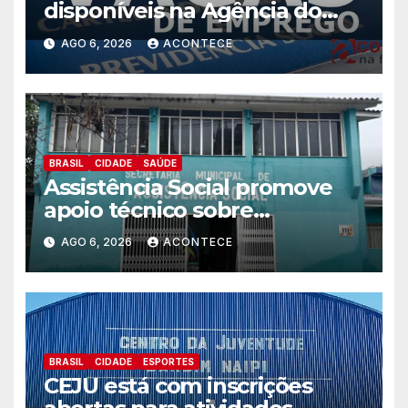
disponíveis na Agência do
Trabalhador
AGO 6, 2026
ACONTECE
BRASIL
CIDADE
SAÚDE
Assistência Social promove
apoio técnico sobre
preparação e resposta a
AGO 6, 2026
ACONTECE
situações de emergência e
calamidade pública
BRASIL
CIDADE
ESPORTES
CEJU está com inscrições