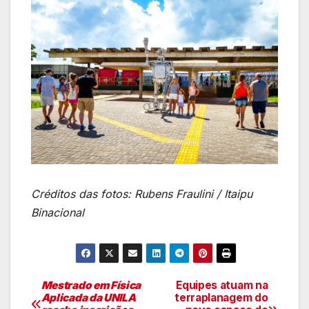
Créditos das fotos: Rubens Fraulini / Itaipu
Binacional
Mestrado em Física
Equipes atuam na
Navegação
Aplicada da UNILA
terraplanagem do