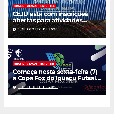
BRASIL
CIDADE
ESPORTES
CEJU está com inscrições
abertas para atividades
gratuitas
6 DE AGOSTO DE 2026
BRASIL
CIDADE
ESPORTES
Começa nesta sexta-feira (7)
a Copa Foz do Iguaçu Futsal
2026 com equipes de quatro
6 DE AGOSTO DE 2026
países