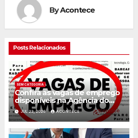
By
Acontece
Posts Relacionados
SEM CATEGORIA
Confira as vagas de emprego
disponíveis na Agência do
Trabalhador
JUL 23, 2026
ACONTECE