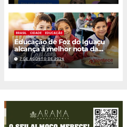
BRASIL
CIDADE
EDUCAÇÃ0
Educação de Foz do Iguaçu
alcança a melhor nota da
história no IDEB
7 DE AGOSTO DE 2026