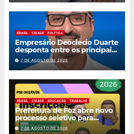
BRASIL
CIDADE
POLITICA
Empresário Deoclecio Duarte
desponta entre os principais
nomes do União Brasil para
7 DE AGOSTO DE 2026
deputado estadual
BRASIL
CIDADE
EDUCAÇÃ0
TRABALHO
Prefeitura de Foz abre novo
processo seletivo para
estagiários
7 DE AGOSTO DE 2026