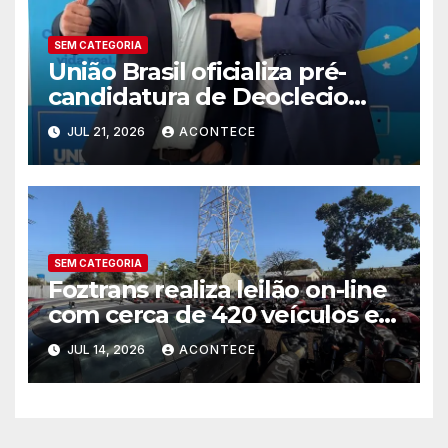
SEM CATEGORIA
União Brasil oficializa pré-
candidatura de Deoclecio
Duarte a deputado estadual
JUL 21, 2026
ACONTECE
SEM CATEGORIA
Foztrans realiza leilão on-line
com cerca de 420 veículos e
sucatas
JUL 14, 2026
ACONTECE