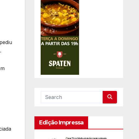
 pediu
.
um
Edição Impressa
ciada