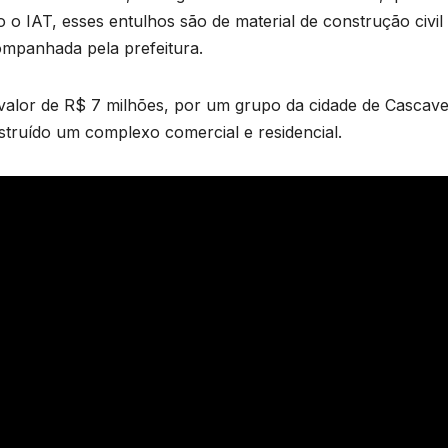
 IAT, esses entulhos são de material de construção civil
companhada pela prefeitura.
o valor de R$ 7 milhões, por um grupo da cidade de Cascave
struído um complexo comercial e residencial.
B
C
P
p
s
D
o
A