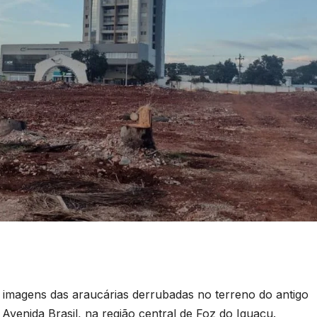
s imagens das araucárias derrubadas no terreno do antigo
venida Brasil, na região central de Foz do Iguaçu.