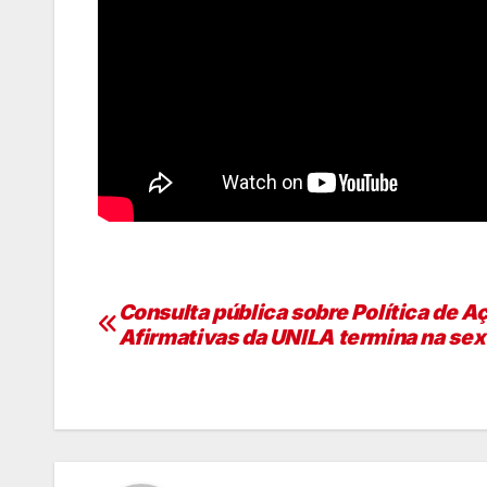
Consulta pública sobre Política de A
Navegação
Afirmativas da UNILA termina na sext
de
artigos