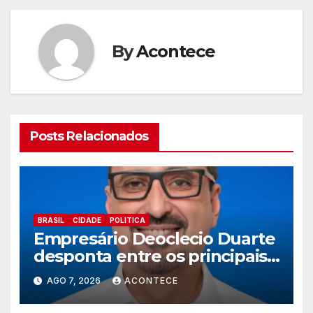
By
Acontece
Posts Relacionados
BRASIL
CIDADE
POLITICA
Empresário Deoclecio Duarte
desponta entre os principais
nomes do União Brasil para
AGO 7, 2026
ACONTECE
deputado estadual