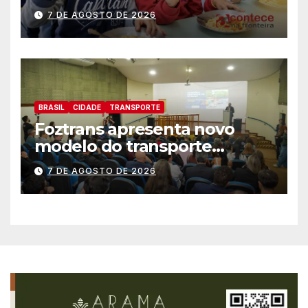
história no IDEB
7 DE AGOSTO DE 2026
BRASIL
CIDADE
TRANSPORTE
Foztrans apresenta novo
modelo do transporte
coletivo em audiência
7 DE AGOSTO DE 2026
pública e avança para um
sistema mais moderno e
eficiente