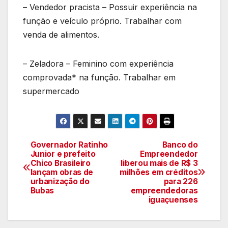
– Vendedor pracista – Possuir experiência na
função e veículo próprio. Trabalhar com
venda de alimentos.
– Zeladora – Feminino com experiência
comprovada* na função. Trabalhar em
supermercado
Governador Ratinho
Banco do
Navegação
Junior e prefeito
Empreendedor
Chico Brasileiro
liberou mais de R$ 3
de
lançam obras de
milhões em créditos
urbanização do
para 226
artigos
Bubas
empreendedoras
iguaçuenses