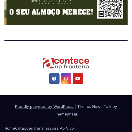
Proudly powered by WordPress
|
Theme: News Talk by
Themeansar
.
Home
Cotações
Transmissões Ao Vivo