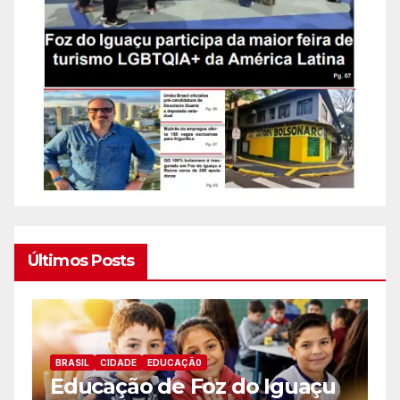
Últimos Posts
BRASIL
CIDADE
EDUCAÇÃ0
B
Educação de Foz do Iguaçu
o
F