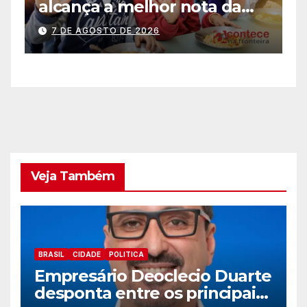
alcança a melhor nota da
m
história no IDEB
c
7 DE AGOSTO DE 2026
p
s
e
Veja Também
BRASIL
CIDADE
POLITICA
Empresário Deoclecio Duarte
desponta entre os principais