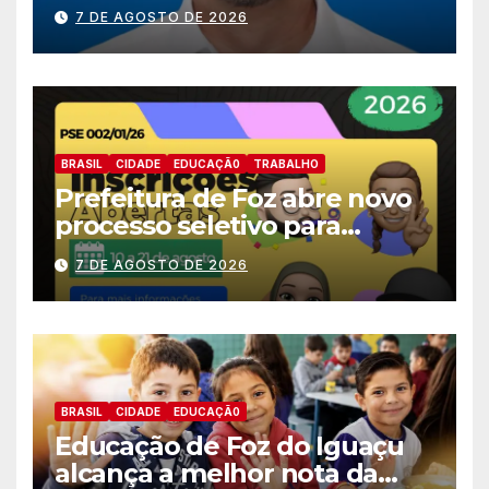
nomes do União Brasil para
7 DE AGOSTO DE 2026
deputado estadual
BRASIL
CIDADE
EDUCAÇÃ0
TRABALHO
Prefeitura de Foz abre novo
processo seletivo para
estagiários
7 DE AGOSTO DE 2026
BRASIL
CIDADE
EDUCAÇÃ0
Educação de Foz do Iguaçu
alcança a melhor nota da