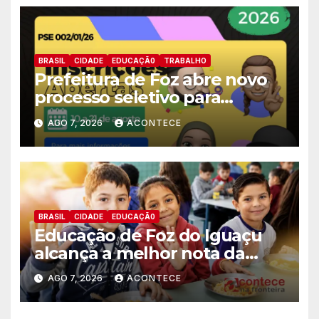
BRASIL
CIDADE
EDUCAÇÃ0
TRABALHO
Prefeitura de Foz abre novo
processo seletivo para
estagiários
AGO 7, 2026
ACONTECE
BRASIL
CIDADE
EDUCAÇÃ0
Educação de Foz do Iguaçu
alcança a melhor nota da
história no IDEB
AGO 7, 2026
ACONTECE