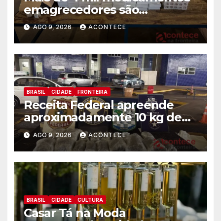
emagrecedores são
apreendidos pela Receita
AGO 9, 2026
ACONTECE
Federal
BRASIL
CIDADE
FRONTEIRA
Receita Federal apreende
aproximadamente 10 kg de
substância análoga ao
AGO 9, 2026
ACONTECE
capulho
BRASIL
CIDADE
CULTURA
Casar Tá na Moda