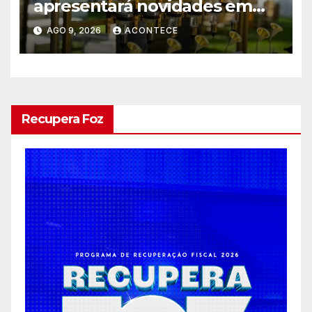
apresentará novidades em
entretenimento para
AGO 9, 2026
ACONTECE
casamentos e festas de
debutantes
Recupera Foz