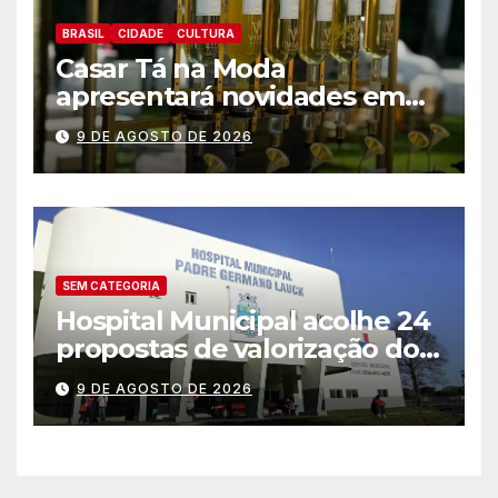
BRASIL
CIDADE
CULTURA
Casar Tá na Moda
apresentará novidades em
entretenimento para
9 DE AGOSTO DE 2026
casamentos e festas de
debutantes
SEM CATEGORIA
Hospital Municipal acolhe 24
propostas de valorização dos
trabalhadores e institui mesa
9 DE AGOSTO DE 2026
permanente de negociação