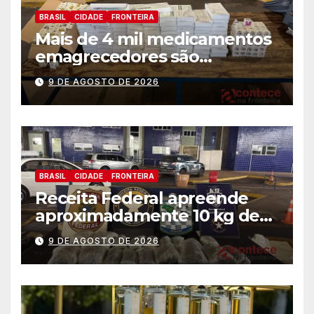
BRASIL
CIDADE
FRONTEIRA
Mais de 4 mil medicamentos
emagrecedores são
apreendidos pela Receita
9 DE AGOSTO DE 2026
Federal
BRASIL
CIDADE
FRONTEIRA
Receita Federal apreende
aproximadamente 10 kg de
substância análoga ao
9 DE AGOSTO DE 2026
capulho