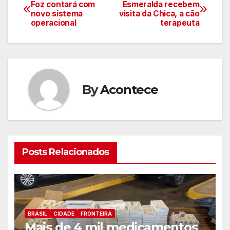
Navegação
Foz contará com
Esmeralda recebem
novo sistema
visita da Chica, a cão
de
operacional
terapeuta
artigos
By
Acontece
Posts Relacionados
BRASIL
CIDADE
FRONTEIRA
Mais de 4 mil medicamentos