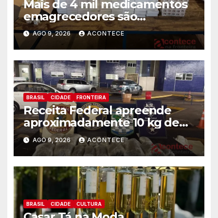
Mais de 4 mil medicamentos
emagrecedores são
apreendidos pela Receita
AGO 9, 2026
ACONTECE
Federal
BRASIL
CIDADE
FRONTEIRA
Receita Federal apreende
aproximadamente 10 kg de
substância análoga ao
AGO 9, 2026
ACONTECE
capulho
BRASIL
CIDADE
CULTURA
Casar Tá na Moda