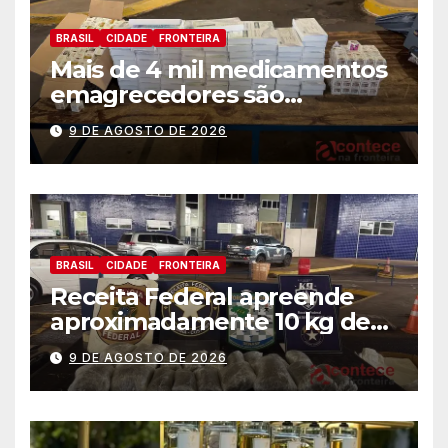
BRASIL
CIDADE
FRONTEIRA
Mais de 4 mil medicamentos
emagrecedores são
apreendidos pela Receita
9 DE AGOSTO DE 2026
Federal
BRASIL
CIDADE
FRONTEIRA
Receita Federal apreende
aproximadamente 10 kg de
substância análoga ao
9 DE AGOSTO DE 2026
capulho