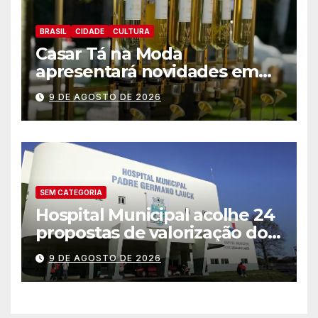
BRASIL
CIDADE
CULTURA
Casar Tá na Moda
apresentará novidades em
entretenimento para
9 DE AGOSTO DE 2026
casamentos e festas de
debutantes
SEM CATEGORIA
Hospital Municipal acolhe 24
propostas de valorização dos
trabalhadores e institui mesa
9 DE AGOSTO DE 2026
permanente de negociação