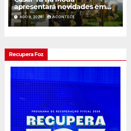
apresentará novidades em
entretenimento para
AGO 9, 2026
ACONTECE
casamentos e festas de
debutantes
Recupera Foz