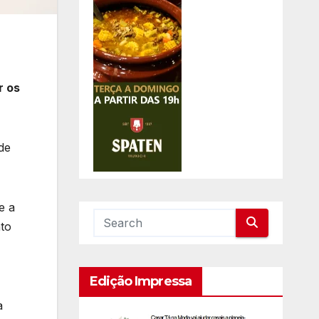
r os
de
e a
nto
Edição Impressa
a