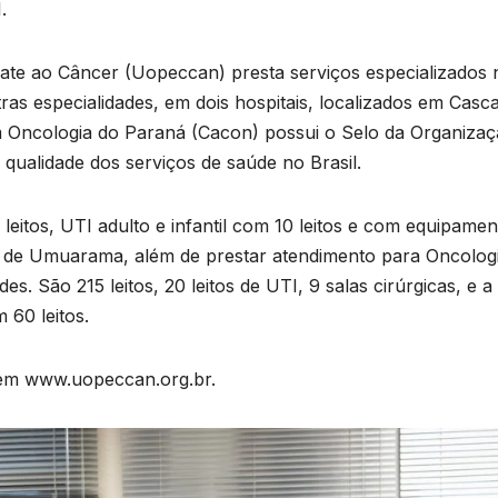
.
te ao Câncer (Uopeccan) presta serviços especializados 
as especialidades, em dois hospitais, localizados em Casca
Oncologia do Paraná (Cacon) possui o Selo da Organiza
 qualidade dos serviços de saúde no Brasil.
eitos, UTI adulto e infantil com 10 leitos e com equipamen
al de Umuarama, além de prestar atendimento para Oncologi
B
. São 215 leitos, 20 leitos de UTI, 9 salas cirúrgicas, e a
C
T
 60 leitos.
n
em www.uopeccan.org.br.
a
D
a
A