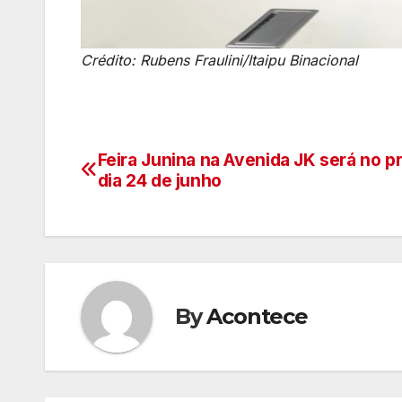
Crédito: Rubens Fraulini/Itaipu Binacional
Feira Junina na Avenida JK será no p
Navegação
dia 24 de junho
de
artigos
By
Acontece