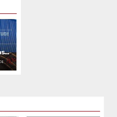
as
CE