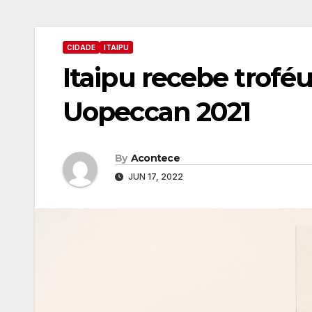
CIDADE
ITAIPU
Itaipu recebe trof
Uopeccan 2021
By
Acontece
JUN 17, 2022