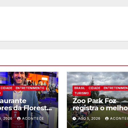
CIDADE
ENTRETENIMENTO
BRASIL
CIDADE
ENTRETENIME
O
TURISMO
aurante
Zoo Park Foz
res da Floresta
registra o melho
conhecido
mês dede sua
5, 2026
ACONTECE
AGO 5, 2026
ACONTE
o um dos
inauguração