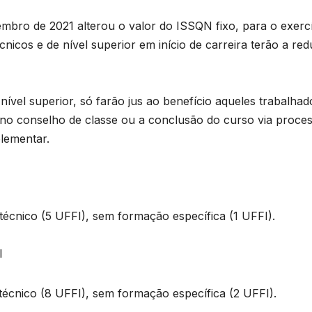
T
mbro de 2021 alterou o valor do ISSQN fixo, para o exerc
D
nicos e de nível superior em início de carreira terão a re
2
6
 nível superior, só farão jus ao benefício aqueles trabalhad
 no conselho de classe ou a conclusão do curso via proce
plementar.
l técnico (5 UFFI), sem formação específica (1 UFFI).
l
l técnico (8 UFFI), sem formação específica (2 UFFI).