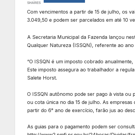
SHARES
Com vencimentos a partir de 15 de julho, os va
3.049,50 e podem ser parcelados em até 10 v
A Secretaria Municipal da Fazenda lançou nest
Qualquer Natureza (ISSQN), referente ao ano
“O ISSQN é um imposto cobrado anualmente, p
Este imposto assegura ao trabalhador a regulari
Salete Horst.
O ISSQN autônomo pode ser pago à vista ou p
ou cota única no dia 15 de julho. As empresas
partir do 6° ano de exercício, farão jus ao d
As guias para o pagamento podem ser consultada
http://www2.pmfi.pr.gov.br/24horas/Dividas