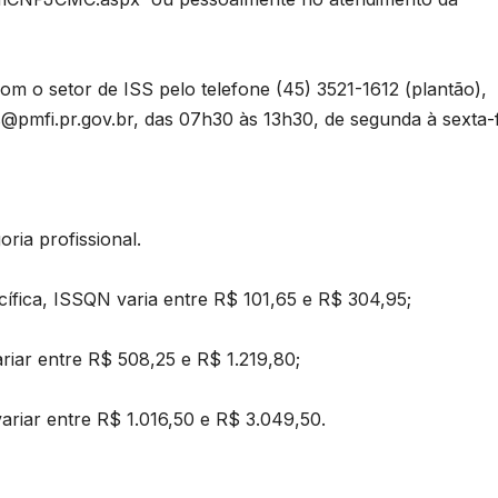
om o setor de ISS pelo telefone (45) 3521-1612 (plantão),
pmfi.pr.gov.br, das 07h30 às 13h30, de segunda à sexta-f
ria profissional.
ífica, ISSQN varia entre R$ 101,65 e R$ 304,95;
ariar entre R$ 508,25 e R$ 1.219,80;
l
variar entre R$ 1.016,50 e R$ 3.049,50.
D
A