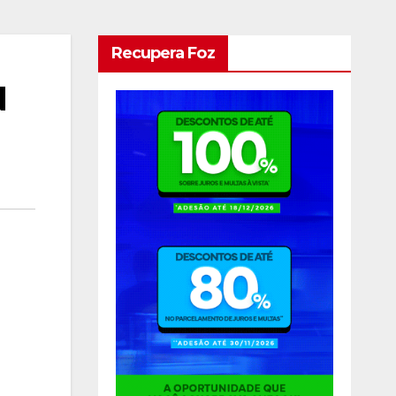
Recupera Foz
N