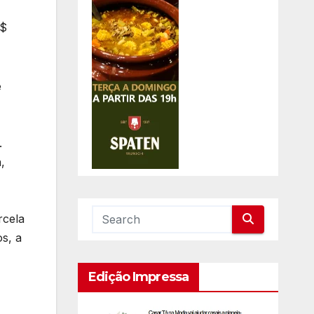
R$
e
.
,
rcela
s, a
Edição Impressa