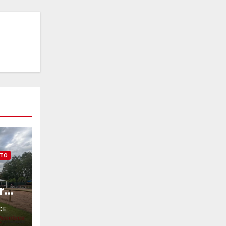
NTO
r
CE