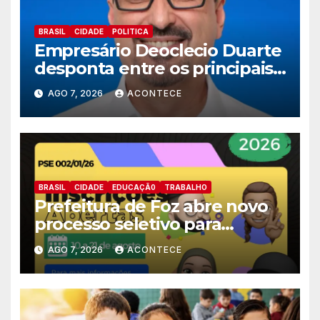
BRASIL
CIDADE
POLITICA
Empresário Deoclecio Duarte
desponta entre os principais
nomes do União Brasil para
AGO 7, 2026
ACONTECE
deputado estadual
BRASIL
CIDADE
EDUCAÇÃ0
TRABALHO
Prefeitura de Foz abre novo
processo seletivo para
estagiários
AGO 7, 2026
ACONTECE