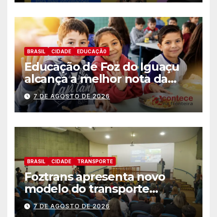
BRASIL
CIDADE
EDUCAÇÃ0
Educação de Foz do Iguaçu
alcança a melhor nota da
história no IDEB
7 DE AGOSTO DE 2026
BRASIL
CIDADE
TRANSPORTE
Foztrans apresenta novo
modelo do transporte
coletivo em audiência
7 DE AGOSTO DE 2026
pública e avança para um