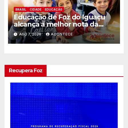
BRASIL
CIDADE
EDUCAÇÃ0
Educação de Foz do Iguaçu
alcança a melhor nota da
história no IDEB
AGO 7, 2026
ACONTECE
Recupera Foz