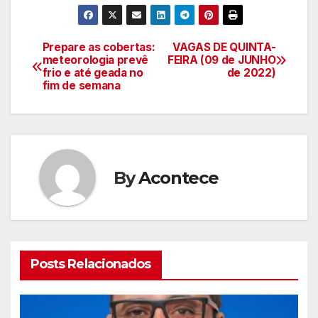
Prepare as cobertas:
VAGAS DE QUINTA-
Navegação
meteorologia prevê
FEIRA (09 de JUNHO
frio e até geada no
de 2022)
de
fim de semana
artigos
By
Acontece
Posts Relacionados