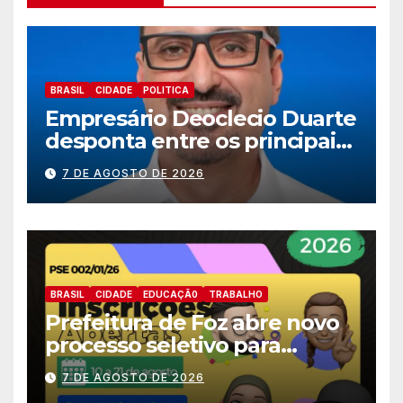
BRASIL
CIDADE
POLITICA
Empresário Deoclecio Duarte
desponta entre os principais
nomes do União Brasil para
7 DE AGOSTO DE 2026
deputado estadual
BRASIL
CIDADE
EDUCAÇÃ0
TRABALHO
Prefeitura de Foz abre novo
processo seletivo para
estagiários
7 DE AGOSTO DE 2026