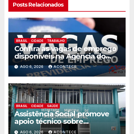
Posts Relacionados
BRASIL
CIDADE
TRABALHO
Confira as vagas de emprego
disponíveis na Agência do
Trabalhador
AGO 6, 2026
ACONTECE
BRASIL
CIDADE
SAÚDE
Assistência Social promove
apoio técnico sobre
preparação e resposta a
AGO 6, 2026
ACONTECE