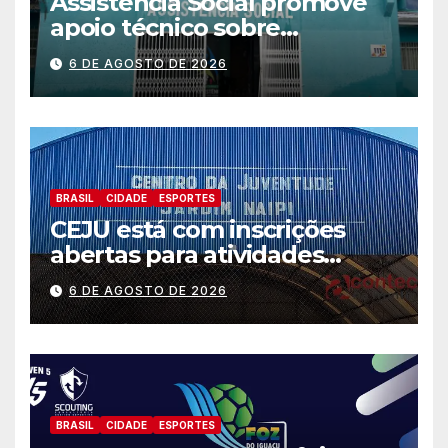
Assistência Social promove
apoio técnico sobre
preparação e resposta a
6 DE AGOSTO DE 2026
situações de emergência e
calamidade pública
BRASIL
CIDADE
ESPORTES
CEJU está com inscrições
abertas para atividades
gratuitas
6 DE AGOSTO DE 2026
BRASIL
CIDADE
ESPORTES