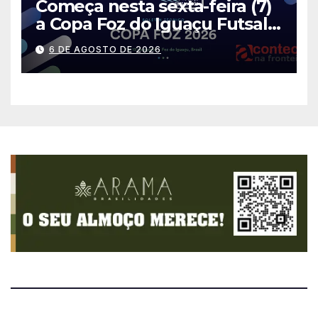
Começa nesta sexta-feira (7)
a Copa Foz do Iguaçu Futsal
2026 com equipes de quatro
6 DE AGOSTO DE 2026
países