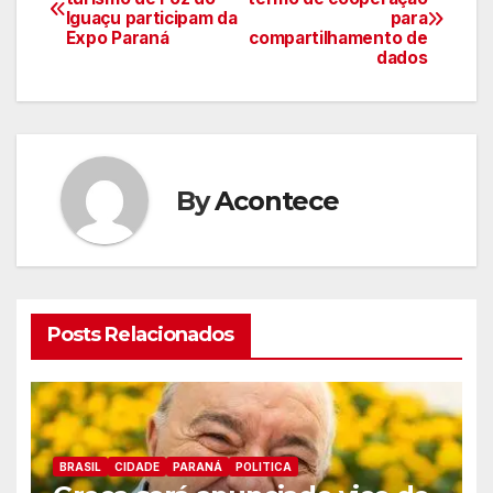
Iguaçu participam da
para
de
Expo Paraná
compartilhamento de
dados
artigos
By
Acontece
Posts Relacionados
BRASIL
CIDADE
PARANÁ
POLITICA