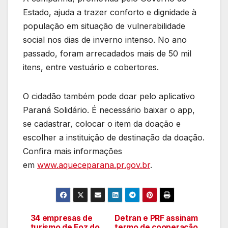
Estado, ajuda a trazer conforto e dignidade à
população em situação de vulnerabilidade
social nos dias de inverno intenso. No ano
passado, foram arrecadados mais de 50 mil
itens, entre vestuário e cobertores.
O cidadão também pode doar pelo aplicativo
Paraná Solidário. É necessário baixar o app,
se cadastrar, colocar o item da doação e
escolher a instituição de destinação da doação.
Confira mais informações
em
www.aqueceparana.pr.gov.br
.
34 empresas de
Detran e PRF assinam
Navegação
turismo de Foz do
termo de cooperação