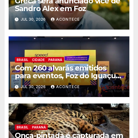
Greca será anunciado vice de
Sandro Alex em Foz
JUL 30, 2026
ACONTECE
BRASIL
CIDADE
PARANÁ
Com 260 alvarás emitidos
para eventos, Foz do Iguaçu
busca captar mais ações MICE
JUL 30, 2026
ACONTECE
no Rio de Janeiro
BRASIL
PARANÁ
Onça-pintada é capturada em