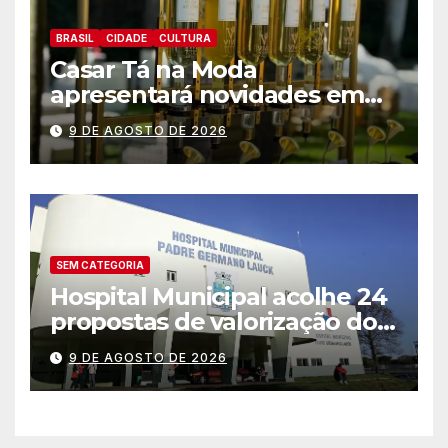
BRASIL
CIDADE
CULTURA
Casar Tá na Moda
apresentará novidades em
entretenimento para
9 DE AGOSTO DE 2026
casamentos e festas de
debutantes
SEM CATEGORIA
Hospital Municipal acolhe 24
propostas de valorização dos
trabalhadores e institui mesa
9 DE AGOSTO DE 2026
permanente de negociação