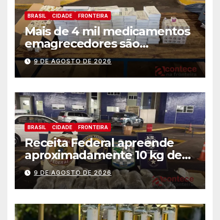
BRASIL
CIDADE
FRONTEIRA
Mais de 4 mil medicamentos
emagrecedores são
apreendidos pela Receita
9 DE AGOSTO DE 2026
Federal
BRASIL
CIDADE
FRONTEIRA
Receita Federal apreende
aproximadamente 10 kg de
substância análoga ao
9 DE AGOSTO DE 2026
capulho