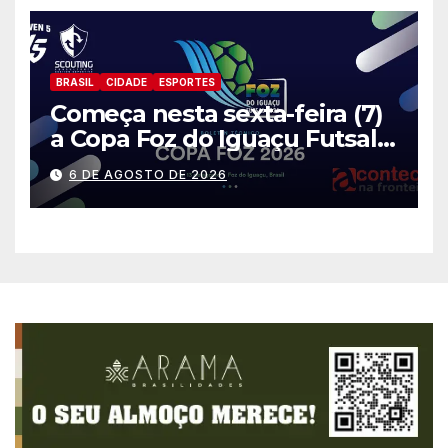
BRASIL
CIDADE
ESPORTES
Começa nesta sexta-feira (7)
a Copa Foz do Iguaçu Futsal
2026 com equipes de quatro
6 DE AGOSTO DE 2026
países