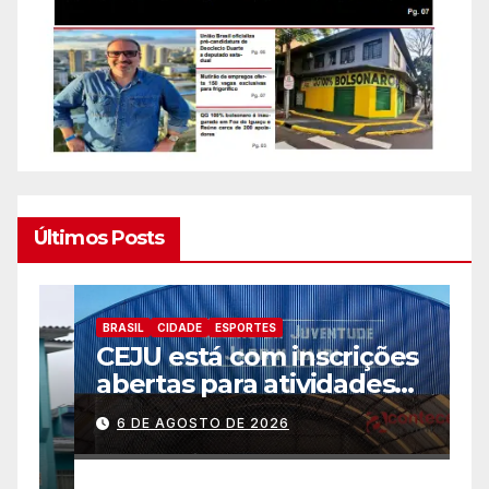
Últimos Posts
BRASIL
CIDADE
ESPORTES
B
CEJU está com inscrições
C
abertas para atividades
a
gratuitas
2
6 DE AGOSTO DE 2026
p