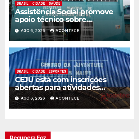
BRASIL
CIDADE
SAÚDE
Assistência Social promove
apoio técnico sobre
preparação e resposta a
AGO 6, 2026
ACONTECE
situações de emergência e
calamidade pública
BRASIL
CIDADE
ESPORTES
CEJU está com inscrições
abertas para atividades
gratuitas
AGO 6, 2026
ACONTECE
Recupera Foz