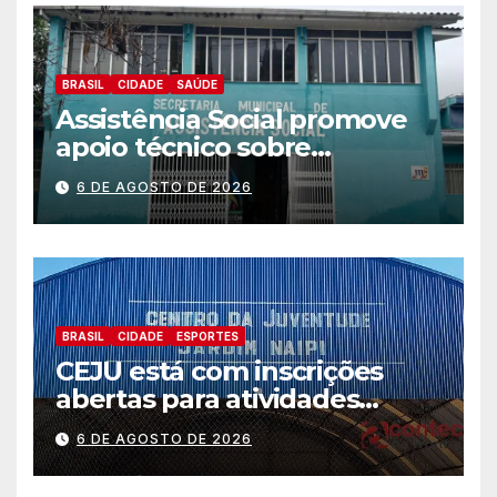
BRASIL
CIDADE
SAÚDE
Assistência Social promove
apoio técnico sobre
preparação e resposta a
6 DE AGOSTO DE 2026
situações de emergência e
calamidade pública
BRASIL
CIDADE
ESPORTES
CEJU está com inscrições
abertas para atividades
gratuitas
6 DE AGOSTO DE 2026