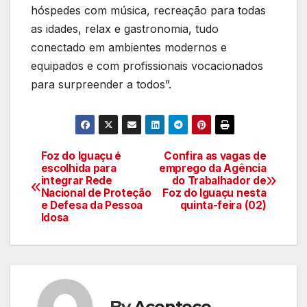
hóspedes com música, recreação para todas
as idades, relax e gastronomia, tudo
conectado em ambientes modernos e
equipados e com profissionais vocacionados
para surpreender a todos”.
Foz do Iguaçu é
Confira as vagas de
Navegação
escolhida para
emprego da Agência
integrar Rede
do Trabalhador de
de
Nacional de Proteção
Foz do Iguaçu nesta
e Defesa da Pessoa
quinta-feira (02)
artigos
Idosa
By
Acontece