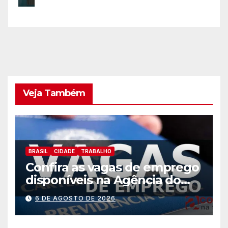
Veja Também
BRASIL
CIDADE
TRABALHO
Confira as vagas de emprego
disponíveis na Agência do
Trabalhador
6 DE AGOSTO DE 2026