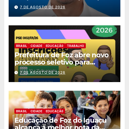
nomes do União Brasil para
7 DE AGOSTO DE 2026
deputado estadual
BRASIL
CIDADE
EDUCAÇÃ0
TRABALHO
Prefeitura de Foz abre novo
processo seletivo para
estagiários
7 DE AGOSTO DE 2026
BRASIL
CIDADE
EDUCAÇÃ0
Educação de Foz do Iguaçu
alcança a melhor nota da