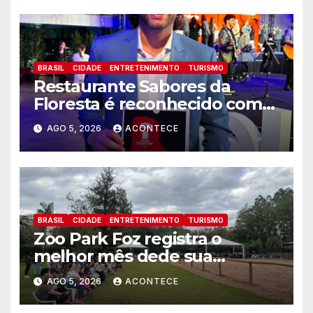
BRASIL
CIDADE
ENTRETENIMENTO
TURISMO
Restaurante Sabores da
Floresta é reconhecido como
um dos Lugares Imperdíveis
AGO 5, 2026
ACONTECE
de Foz do Iguaçu
BRASIL
CIDADE
ENTRETENIMENTO
TURISMO
Zoo Park Foz registra o
melhor mês dede sua
inauguração
AGO 5, 2026
ACONTECE