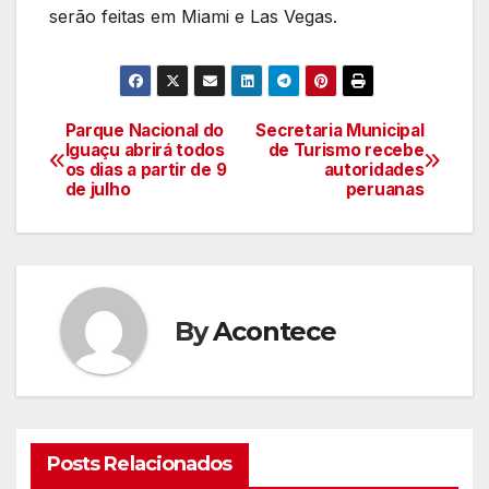
serão feitas em Miami e Las Vegas.
Parque Nacional do
Secretaria Municipal
Navegação
Iguaçu abrirá todos
de Turismo recebe
os dias a partir de 9
autoridades
de
de julho
peruanas
artigos
By
Acontece
Posts Relacionados