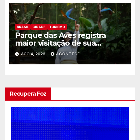
BRASIL
CIDADE
TURISMO
Parque das Aves registra
maior visitação de sua
históriaJulho bate recorde
AGO 4, 2026
ACONTECE
histórico de visitantes e
reforça a conexão entre
turismo, conservação e Mata
Atlântica
Recupera Foz