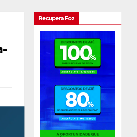
Recupera Foz
a-