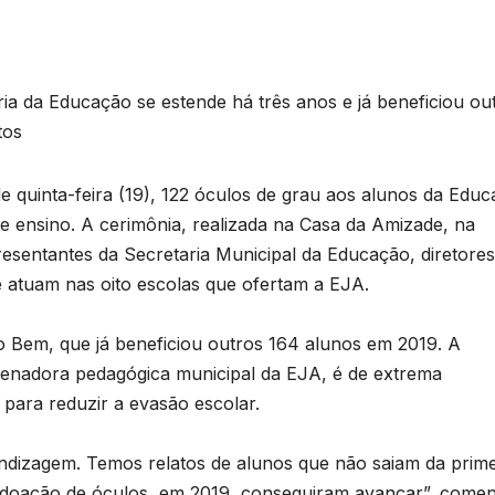
ria da Educação se estende há três anos e já beneficiou ou
tos
e quinta-feira (19), 122 óculos de grau aos alunos da Edu
e ensino. A cerimônia, realizada na Casa da Amizade, na
esentantes da Secretaria Municipal da Educação, diretores
 atuam nas oito escolas que ofertam a EJA.
o Bem, que já beneficiou outros 164 alunos em 2019. A
denadora pedagógica municipal da EJA, é de extrema
 para reduzir a evasão escolar.
rendizagem. Temos relatos de alunos que não saiam da prime
 doação de óculos, em 2019, conseguiram avançar”, comen