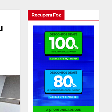
Recupera Foz
u