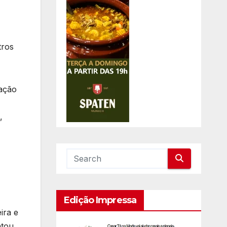
tros
cação
,
Edição Impressa
ira e
tou.