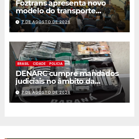
Foztrans apresenta novo
modelo do transporte
coletivo em audiência
7 DE AGOSTO DE 2026
pública e avança para um
sistema mais moderno e
eficiente
BRASIL
CIDADE
POLICIA
DENARC cumpre mandados
judiciais no âmbito da
“Operação Quadrante do Pó”
7 DE AGOSTO DE 2026
em Foz do Iguaçu