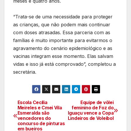
meses e quatro anos.
“Trata-se de uma necessidade para proteger
as crianças, que não podem mais continuar
com doses atrasadas. Essa parceria com as
famílias é muito importante para evitarmos o
agravamento do cenário epidemiológico e as
vacinas integram esse momento. Elas salvam
vidas e isso já está comprovado”, completou a
secretária.
Escola Cecília
Equipe de vôlei
Navegação
Meireles e Cmei Vila
feminino de Foz do
Esmeralda são
Iguaçu vence a Copa
de
vencedores do
Lindeiros de Voleibol
concurso de pinturas
artigos
em bueiros