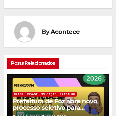
By
Acontece
Posts Relacionados
BRASIL
CIDADE
EDUCAÇÃ0
TRABALHO
Prefeitura de Foz abre novo
processo seletivo para
estagiários