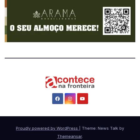
Proudly powered by WordPress
|
Theme: News Talk by
Themeansar
.