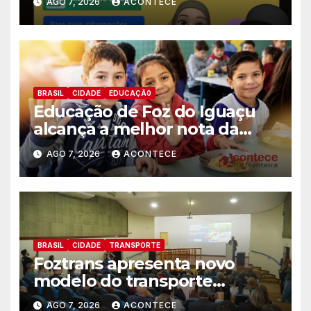
AGO 7, 2026
ACONTECE
BRASIL
CIDADE
EDUCAÇÃ0
Educação de Foz do Iguaçu
alcança a melhor nota da
história no IDEB
AGO 7, 2026
ACONTECE
BRASIL
CIDADE
TRANSPORTE
Foztrans apresenta novo
modelo do transporte
coletivo em audiência pública
AGO 7, 2026
ACONTECE