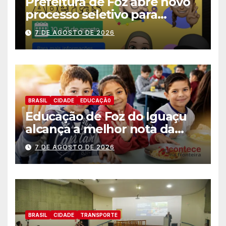
Prefeitura de Foz abre novo
processo seletivo para
estagiários
7 DE AGOSTO DE 2026
BRASIL
CIDADE
EDUCAÇÃ0
Educação de Foz do Iguaçu
alcança a melhor nota da
história no IDEB
7 DE AGOSTO DE 2026
BRASIL
CIDADE
TRANSPORTE