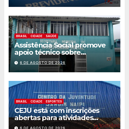
BRASIL
CIDADE
SAÚDE
Assistência Social promove
apoio técnico sobre
preparação e resposta a
6 DE AGOSTO DE 2026
situações de emergência e
calamidade pública
BRASIL
CIDADE
ESPORTES
CEJU está com inscrições
abertas para atividades
gratuitas
6 DE AGOSTO DE 2026