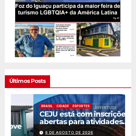
Últimos Posts
BRASIL
CIDADE
ESPORTES
B
CEJU está com inscrições
C
abertas para atividades
a
gratuitas
2
6 DE AGOSTO DE 2026