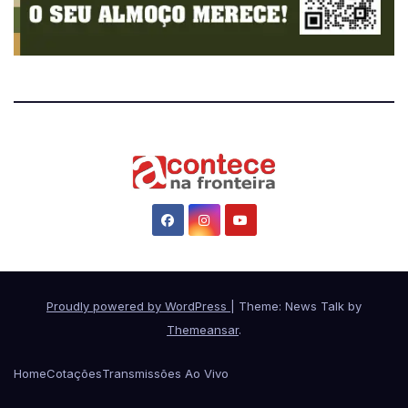
Proudly powered by WordPress
|
Theme: News Talk by
Themeansar
.
Home
Cotações
Transmissões Ao Vivo