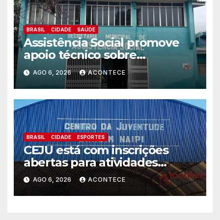
BRASIL
CIDADE
SAÚDE
Assistência Social promove
apoio técnico sobre
preparação e resposta a
AGO 6, 2026
ACONTECE
situações de emergência e
calamidade pública
BRASIL
CIDADE
ESPORTES
CEJU está com inscrições
abertas para atividades
gratuitas
AGO 6, 2026
ACONTECE