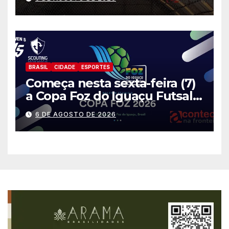
BRASIL
CIDADE
ESPORTES
Começa nesta sexta-feira (7)
a Copa Foz do Iguaçu Futsal
2026 com equipes de quatro
6 DE AGOSTO DE 2026
países