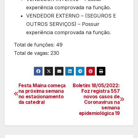
experiência comprovada na função.
VENDEDOR EXTERNO – (SEGUROS E
OUTROS SERVIÇOS) – Possuir
experiência comprovada na função.
Total de funções: 49
Total de vagas: 230
Festa Maína começa
Boletim 18/05/2022:
Navegação
na próxima semana
Foz registra 557
no estacionamento
novos casos de
de
da catedral
Coronavírus na
semana
artigos
epidemiológica 19