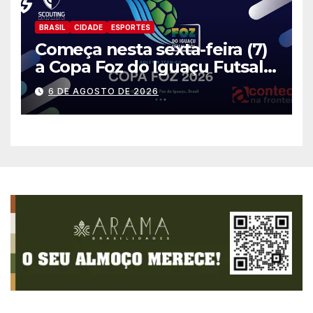
BRASIL
CIDADE
ESPORTES
Começa nesta sexta-feira (7)
a Copa Foz do Iguaçu Futsal
2026 com equipes de quatro
6 DE AGOSTO DE 2026
países