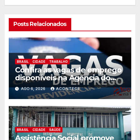
Posts Relacionados
BRASIL
CIDADE
TRABALHO
Confira as vagas de emprego
disponíveis na Agência do
Trabalhador
AGO 6, 2026
ACONTECE
BRASIL
CIDADE
SAÚDE
Assistência Social promove