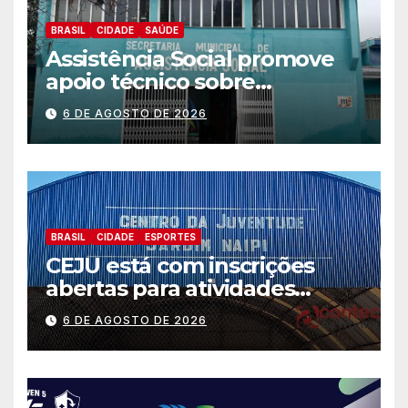
BRASIL
CIDADE
SAÚDE
Assistência Social promove
apoio técnico sobre
preparação e resposta a
6 DE AGOSTO DE 2026
situações de emergência e
calamidade pública
BRASIL
CIDADE
ESPORTES
CEJU está com inscrições
abertas para atividades
gratuitas
6 DE AGOSTO DE 2026