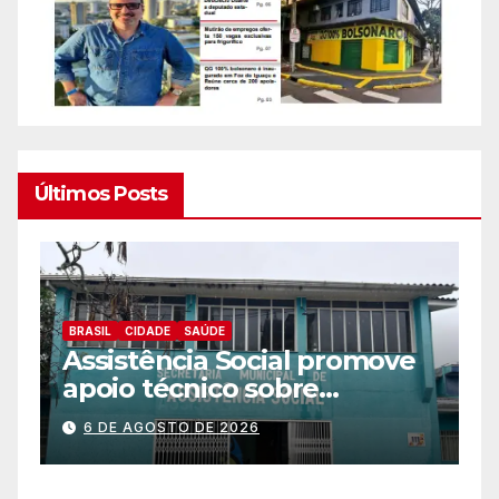
Últimos Posts
BRASIL
CIDADE
ESPORTES
CEJU está com inscrições
abertas para atividades
e
gratuitas
6 DE AGOSTO DE 2026
e