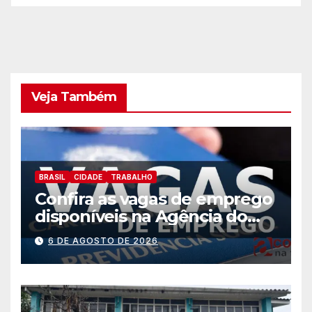
Veja Também
BRASIL
CIDADE
TRABALHO
Confira as vagas de emprego
disponíveis na Agência do
Trabalhador
6 DE AGOSTO DE 2026