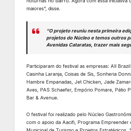
noturnas no bairro. Agora com essa iniciativa
maiores”, disse.
“O projeto reuniu nesta primeira edi
projetos do Núcleo e temos outros pro
Avenidas Cataratas, trazer mais seg
Participaram do festival as empresas: All Brazi
Casinha Laranja, Coisas de Sis, Sonheria Don
Hambre Empanadas, Jet Chicken, Jade Zamarch
Aves, PAS Schaefer, Empório Pomare, Pátio Po
Bar & Avenue.
O festival foi realizado pelo Núcleo Gastronô
com o apoio da Aacifi, Programa Empreender e
Municipal de Turismo e Projetos Estratégicos,