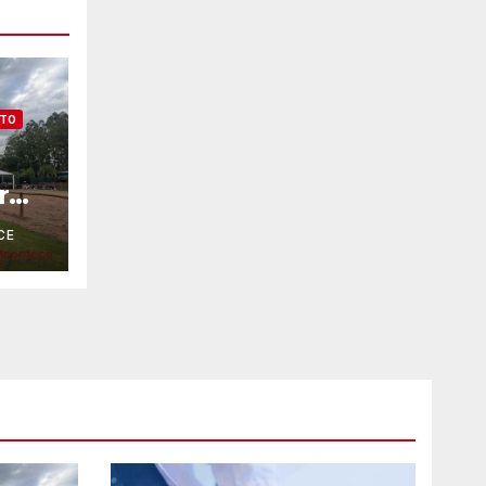
NTO
r
CE