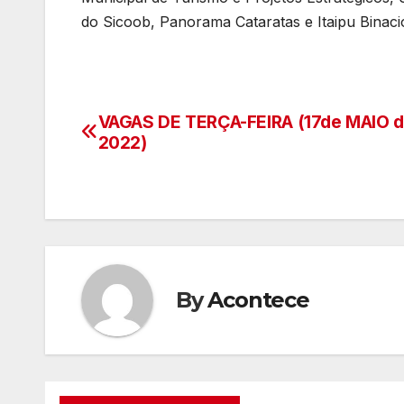
do Sicoob, Panorama Cataratas e Itaipu Binaci
VAGAS DE TERÇA-FEIRA (17de MAIO 
Navegação
2022)
de
artigos
By
Acontece