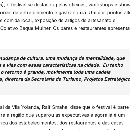
5), o festival se destacou pelas oficinas, workshops e sho
ionais de entretenimento e gastronomia. Um dos pontos alt
e comida local, exposição de artigos de artesanato e
Coletivo Baque Mulher. Os bares e restaurantes apresent
mudança de cultura, uma mudança de mentalidade, que
 e vias com essas características na cidade. Eu tenho
B
 o retorno é grande, movimenta toda uma cadeia
C
s, diretora da Secretaria de Turismo, Projetos Estratégic
P
o
l
 da Vila Yolanda, Ralf Smaha, disse que o festival é parte
D
ra a região que superou as expectativas e agora já é um
s
ica dos estabelecimentos, dos restaurantes e das casas
A