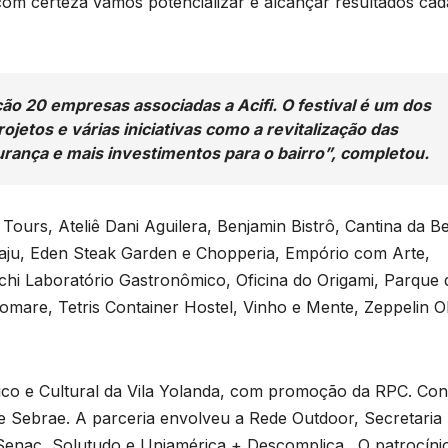
v
 com certeza vamos potencializar e alcançar resultados cad
T
D
2
r
ção 20 empresas associadas a Acifi. O festival é um dos
6
jetos e várias iniciativas como a revitalização das
p
urança e mais investimentos para o bairro”, completou.
l Tours, Ateliê Dani Aguilera, Benjamin Bistrô, Cantina da B
p
naju, Eden Steak Garden e Chopperia, Empório com Arte,
i Laboratório Gastronômico, Oficina do Origami, Parque 
1
mare, Tetris Container Hostel, Vinho e Mente, Zeppelin O
o
mico e Cultural da Vila Yolanda, com promoção da RPC. Co
 Sebrae. A parceria envolveu a Rede Outdoor, Secretaria
 Senac, Solutudo e Uniamérica + Descomplica. O patrocínio