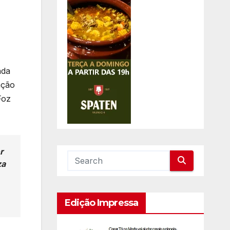
nda
ação
Foz
r
za
Edição Impressa