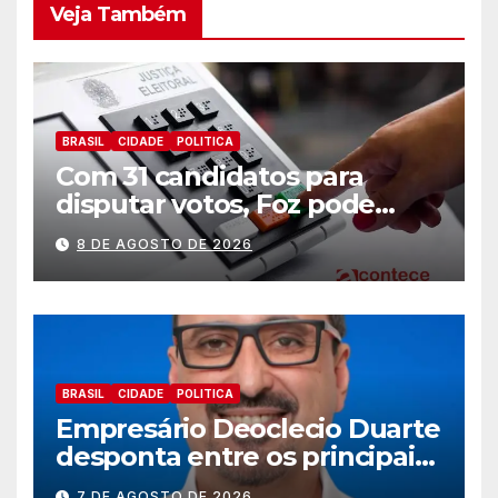
Veja Também
BRASIL
CIDADE
POLITICA
Com 31 candidatos para
disputar votos, Foz pode
perder representatividade
8 DE AGOSTO DE 2026
BRASIL
CIDADE
POLITICA
Empresário Deoclecio Duarte
desponta entre os principais
nomes do União Brasil para
7 DE AGOSTO DE 2026