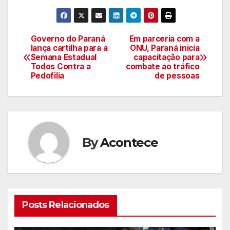
Governo do Paraná
Em parceria com a
Navegação
lança cartilha para a
ONU, Paraná inicia
Semana Estadual
capacitação para
de
Todos Contra a
combate ao tráfico
Pedofilia
de pessoas
artigos
By
Acontece
Posts Relacionados