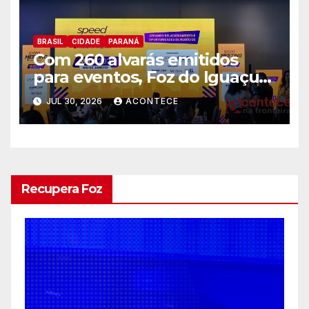
BRASIL
CIDADE
PARANÁ
Com 260 alvarás emitidos
para eventos, Foz do Iguaçu
busca captar mais ações MICE
JUL 30, 2026
ACONTECE
no Rio de Janeiro
Recupera Foz