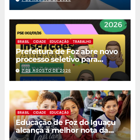
deputado estadual
BRASIL
CIDADE
EDUCAÇÃ0
TRABALHO
Prefeitura de Foz abre novo
processo seletivo para
estagiários
7 DE AGOSTO DE 2026
BRASIL
CIDADE
EDUCAÇÃ0
Educação de Foz do Iguaçu
alcança a melhor nota da
história no IDEB