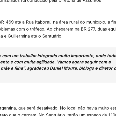
onsulados foi conduzido pela Diretoria de Assuntos
BR-469 até a Rua Itaboraí, na área rural do município, a fi
roblemas com o tráfego. Ao chegarem na BR-277, duas equ
a e Guillermina até o Santuário.
 com um trabalho integrado muito importante, onde tod
mento e com muita agilidade. Vamos agora seguir com a
B
C
ãe e filha”, agradeceu Daniel Moura, biólogo e diretor 
P
3
c
n
D
gentina, que será desativado. No local não havia muito e
d
A
eto que o cercam. No Santuário, terão um espaço de 1.10