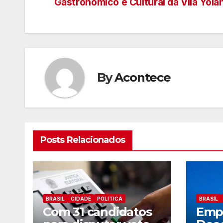
Gastronômico e Cultural da Vila Yola
de
artigos
By
Acontece
Posts Relacionados
BRASIL
CIDADE
POLITICA
BRASIL
Com 31 candidatos
Empr