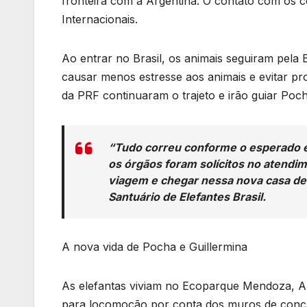
fronteira com a Argentina. O contato com os c
Internacionais.
Ao entrar no Brasil, os animais seguiram pela 
causar menos estresse aos animais e evitar p
da PRF continuaram o trajeto e irão guiar Poch
“Tudo correu conforme o esperado e
os órgãos foram solícitos no atendi
viagem e chegar nessa nova casa de m
Santuário de Elefantes Brasil.
A nova vida de Pocha e Guillermina
As elefantas viviam no Ecoparque Mendoza, Ar
para locomoção por conta dos muros de concr