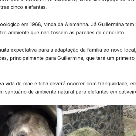
o
T
p
ras cinco elefantas.
D
d
2
oológico em 1968, vinda da Alemanha. Já Guillermina tem 
tro ambiente que não fossem as paredes de concreto.
6
a
v
ita expectativa para a adaptação da família ao novo local
o
s, principalmente para Guillermina, que terá um primeiro
F
p
a vida de mãe e filha deverá ocorrer com tranquilidade, 
d
um santuário de ambiente natural para elefantes em cativeir
r
r
e
a
v