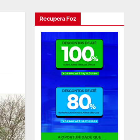
Recupera Foz
l