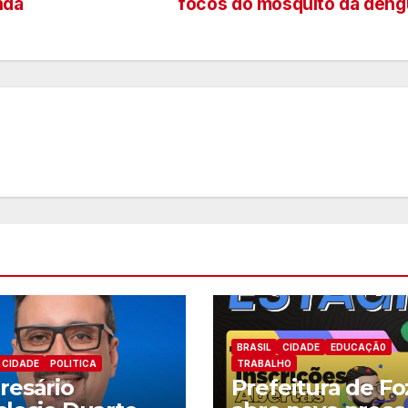
nda
focos do mosquito da den
BRASIL
CIDADE
EDUCAÇÃ0
CIDADE
POLITICA
TRABALHO
esário
Prefeitura de Fo