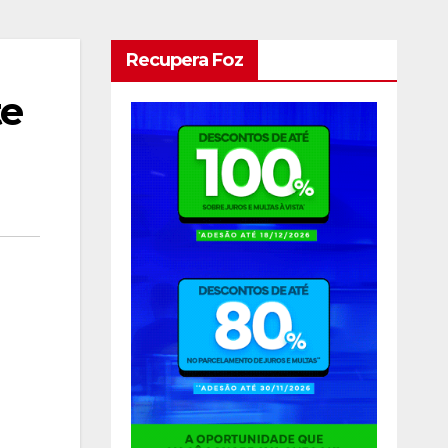
Recupera Foz
te