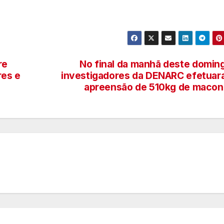
re
No final da manhã deste domin
res e
investigadores da DENARC efetua
apreensão de 510kg de maco