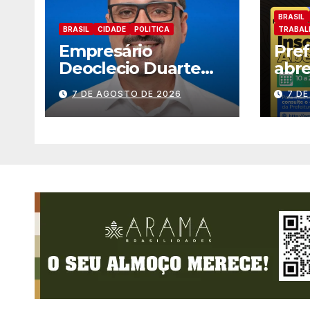
BRASIL
BRASIL
CIDADE
POLITICA
TRABAL
Empresário
Pref
Deoclecio Duarte
abre
desponta entre os
sele
7 DE AGOSTO DE 2026
7 D
principais nomes do
esta
União Brasil para
deputado estadual