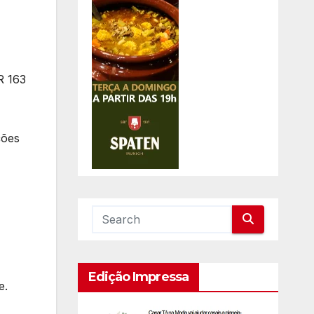
R 163
ções
Edição Impressa
e.