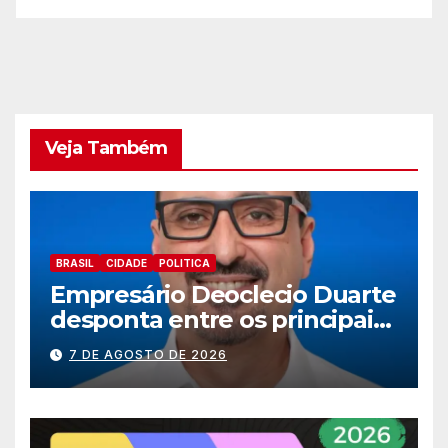
e
Veja Também
BRASIL
CIDADE
POLITICA
Empresário Deoclecio Duarte
desponta entre os principais
nomes do União Brasil para
7 DE AGOSTO DE 2026
deputado estadual