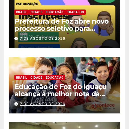
BRASIL
CIDADE
EDUCAÇÃ0
TRABALHO
Prefeitura de Foz abre novo
processo seletivo para
estagiários
7 DE AGOSTO DE 2026
BRASIL
CIDADE
EDUCAÇÃ0
Educação de Foz do Iguaçu
alcança a melhor nota da
história no IDEB
7 DE AGOSTO DE 2026