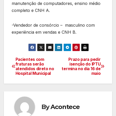
manutenção de computadores, ensino médio
completo e CNH A.
-Vendedor de consórcio – masculino com
experiência em vendas e CNH B.
Pacientes com
Prazo para pedir
Navegação
fraturas serão
isenção do IPTU
atendidos direto no
termina no dia 16 de
de
Hospital Municipal
maio
artigos
By
Acontece