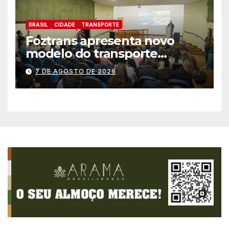
BRASIL
CIDADE
TRANSPORTE
Foztrans apresenta novo
modelo do transporte
coletivo em audiência
7 DE AGOSTO DE 2026
pública e avança para um
sistema mais moderno e
eficiente