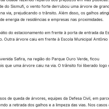
de do Sismufi, o vento forte derrubou uma árvore de gran
a via, prejudicando o trânsito. Além disso, os galhos atin
o de energia de residências e empresas nas proximidades.
tio do estacionamento em frente à porta de entrada da E
o. Outra árvore caiu em frente à Escola Municipal Antônio
B
venida Safira, na região do Parque Ouro Verde, ficou
C
is que uma árvore caiu na via. O trânsito foi liberado logo
P
p
s
D
os de queda de árvores, equipes da Defesa Civil, em parc
o
A
ndo a retirada dos galhos e a limpeza das vias. Nos casos