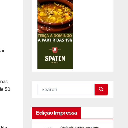
nar
enas
de 50
Edição Impressa
. Na