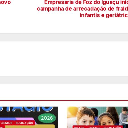
novo
Empresária de Foz do Iguaçu ini
campanha de arrecadação de fral
infantis e geriátri
CIDADE
EDUCAÇÃ0
HO
BRASIL
CIDADE
EDUCAÇÃ0