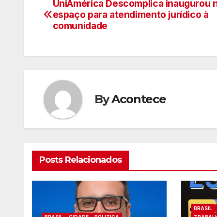
UniAmérica Descomplica inaugurou 
Navegação
espaço para atendimento jurídico à
de
comunidade
artigos
By
Acontece
Posts Relacionados
BRASIL
BRASIL
CIDADE
POLITICA
TRABAL