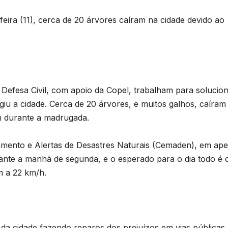
ira (11), cerca de 20 árvores caíram na cidade devido ao
 Defesa Civil, com apoio da Copel, trabalham para solucio
iu a cidade. Cerca de 20 árvores, e muitos galhos, caíram
am durante a madrugada.
mento e Alertas de Desastres Naturais (Cemaden), em ap
ante a manhã de segunda, e o esperado para o dia todo é 
m a 22 km/h.
 da cidade fazendo reparos dos prejuízos em vias públicas