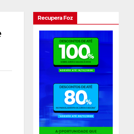
Recupera Foz
e