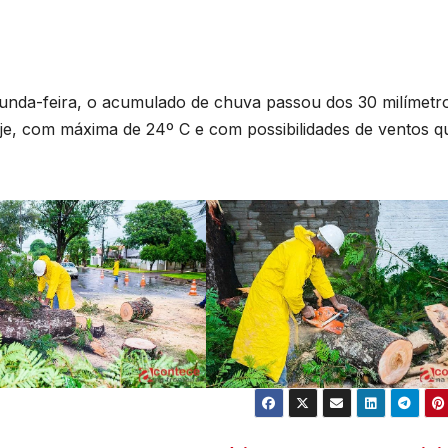
s
U
B
unda-feira, o acumulado de chuva passou dos 30 milímetr
s
oje, com máxima de 24º C e com possibilidades de ventos q
p
e
u