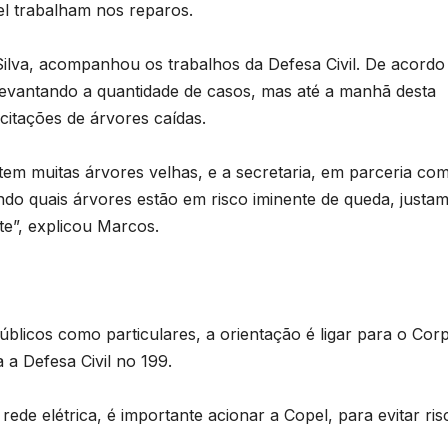
e
pel trabalham nos reparos.
T
D
Silva, acompanhou os trabalhos da Defesa Civil. De acord
a
2
 levantando a quantidade de casos, mas até a manhã desta
6
citações de árvores caídas.
o
stem muitas árvores velhas, e a secretaria, em parceria co
cando quais árvores estão em risco iminente de queda, justa
e
te”, explicou Marcos.
r
o
p
n
blicos como particulares, a orientação é ligar para o Cor
p
a Defesa Civil no 199.
s
rede elétrica, é importante acionar a Copel, para evitar ris