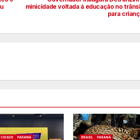
pu
minicidade voltada à educação no trâns
para crian
CIDADE
PARANÁ
BRASIL
PARANÁ