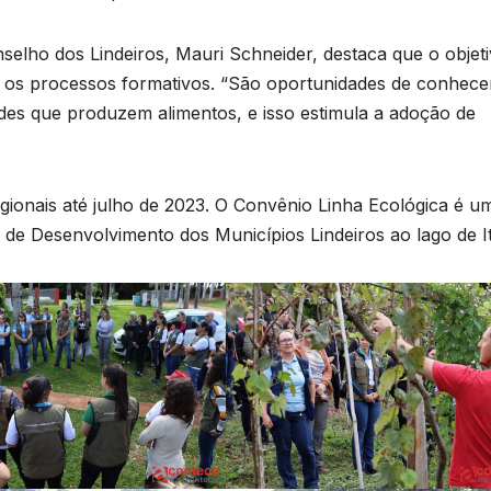
e
T
D
selho dos Lindeiros, Mauri Schneider, destaca que o objet
a
2
zar os processos formativos. “São oportunidades de conhece
es que produzem alimentos, e isso estimula a adoção de
6
o
egionais até julho de 2023. O Convênio Linha Ecológica é u
o de Desenvolvimento dos Municípios Lindeiros ao lago de It
e
r
o
p
n
p
s