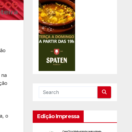
ção
 na
ação
a, o
Edição Impressa