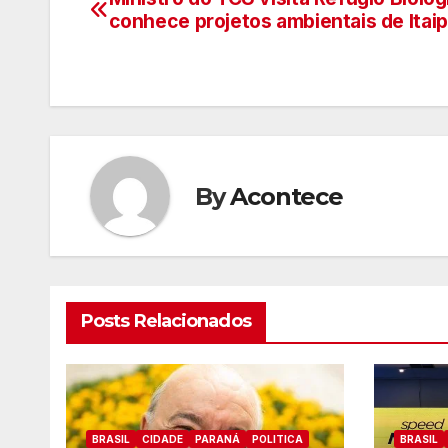
Navegação
conhece projetos ambientais de Itai
de
artigos
By
Acontece
Posts Relacionados
BRASIL
CIDADE
PARANÁ
POLITICA
BRASIL