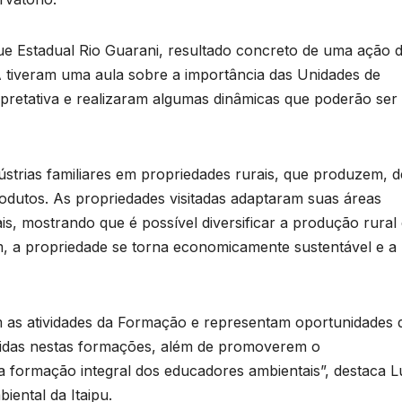
que Estadual Rio Guarani, resultado concreto de uma ação 
 tiveram uma aula sobre a importância das Unidades de
pretativa e realizaram algumas dinâmicas que poderão ser
dústrias familiares em propriedades rurais, que produzem, d
rodutos. As propriedades visitadas adaptaram suas áreas
B
is, mostrando que é possível diversificar a produção rural
C
sim, a propriedade se torna economicamente sustentável e a
P
p
s
om as atividades da Formação e representam oportunidades 
vidas nestas formações, além de promoverem o
D
formação integral dos educadores ambientais”, destaca Lu
o
A
ental da Itaipu.