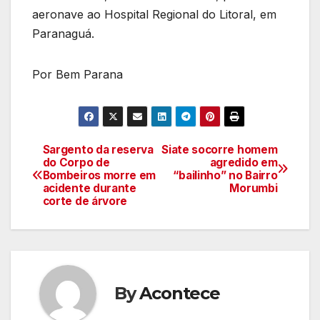
aeronave ao Hospital Regional do Litoral, em
Paranaguá.
Por Bem Parana
Sargento da reserva
Siate socorre homem
Navegação
do Corpo de
agredido em
Bombeiros morre em
“bailinho” no Bairro
de
acidente durante
Morumbi
corte de árvore
artigos
By
Acontece