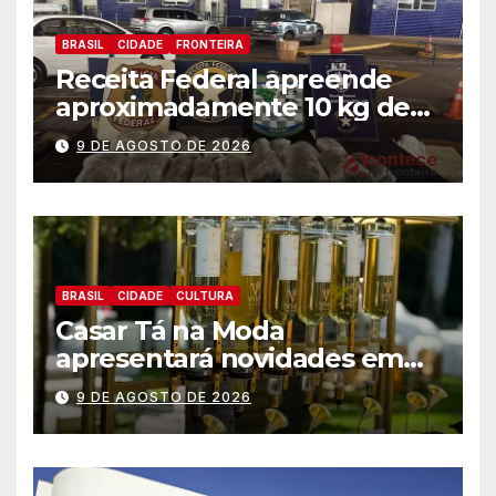
BRASIL
CIDADE
FRONTEIRA
Receita Federal apreende
aproximadamente 10 kg de
substância análoga ao
9 DE AGOSTO DE 2026
capulho
BRASIL
CIDADE
CULTURA
Casar Tá na Moda
apresentará novidades em
entretenimento para
9 DE AGOSTO DE 2026
casamentos e festas de
debutantes