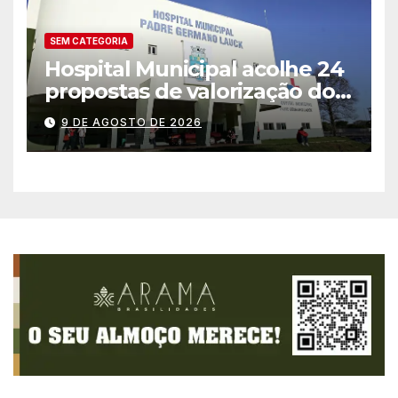
SEM CATEGORIA
Hospital Municipal acolhe 24
propostas de valorização dos
trabalhadores e institui mesa
9 DE AGOSTO DE 2026
permanente de negociação