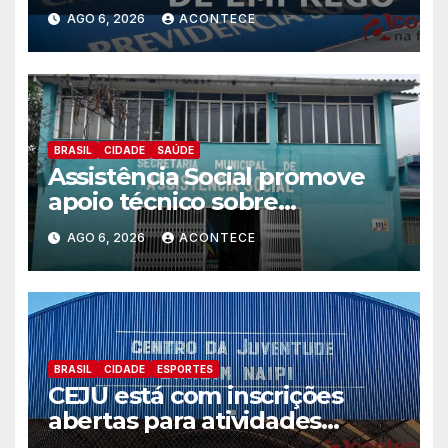
Trabalhador
AGO 6, 2026
ACONTECE
BRASIL
CIDADE
SAÚDE
Assistência Social promove
apoio técnico sobre
preparação e resposta a
AGO 6, 2026
ACONTECE
situações de emergência e
calamidade pública
BRASIL
CIDADE
ESPORTES
CEJU está com inscrições
abertas para atividades
gratuitas