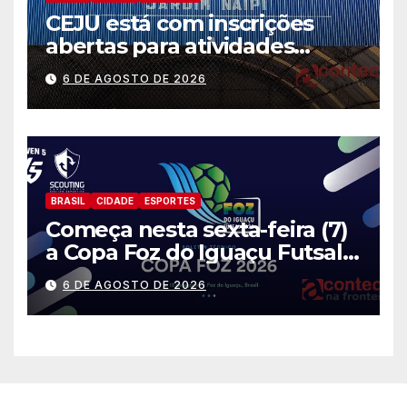
CEJU está com inscrições
abertas para atividades
gratuitas
6 DE AGOSTO DE 2026
BRASIL
CIDADE
ESPORTES
Começa nesta sexta-feira (7)
a Copa Foz do Iguaçu Futsal
2026 com equipes de quatro
6 DE AGOSTO DE 2026
países