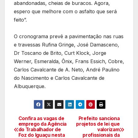
abandonadas, cheias de buracos. Agora,
espero que melhore com o asfalto que será
feito”.
O cronograma prevê a pavimentação nas ruas
e travessas Rufina Gringe, José Damasceno,
Dr Toscano de Brito, Curt Klock, Jorge
Werner, Esmeralda, Ônix, Frans Essich, Cobre,
Carlos Cavalcante de A. Neto, André Paulino
do Nascimento e Carlos Cavalcante de
Albuquerque.
Confira as vagas de
Prefeito sanciona
Navegação
emprego da Agência
projetos de lei que
do Trabalhador de
valorizam
de
Foz do Iguaçu nesta
profissionais da