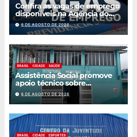
Confira as vagas de emprego
disponíveis na Agência do
Trabalhador
6 DE AGOSTO DE 2026
BRASIL
CIDADE
SAÚDE
Assistência Social promove
apoio técnico sobre
preparação e resposta a
6 DE AGOSTO DE 2026
situações de emergência e
calamidade pública
BRASIL
CIDADE
ESPORTES